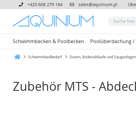
+420 608 279 184
sales@aquinium.pl
Übe
Schwimmbecken & Poolbecken
Poolüberdachung /
Schwimmbadbedarf
Düsen, Bodenabläufe und Sauganlage
Heim
Zubehör MTS - Abdeck
Zum
Ende
der
Bildgalerie
springen