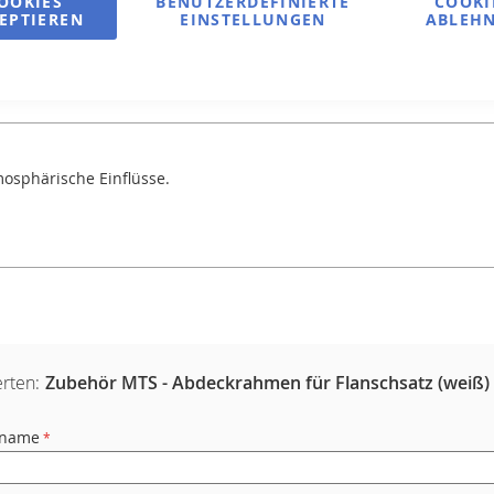
OOKIES
BENUTZERDEFINIERTE
COOKI
EPTIEREN
EINSTELLUNGEN
ABLEH
osphärische Einflüsse.
rten:
Zubehör MTS - Abdeckrahmen für Flanschsatz (weiß)
rname