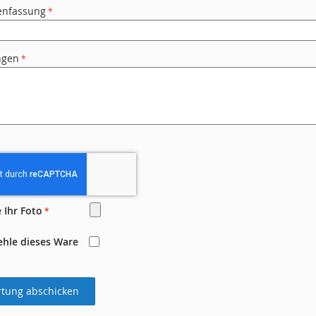
nfassung
ngen
 Ihr Foto
ehle dieses Ware
tung abschicken