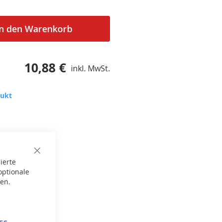
In den Warenkorb
10,88 €
inkl. MwSt.
dukt
Close
ierte
Cookie
Bar
optionale
gen.