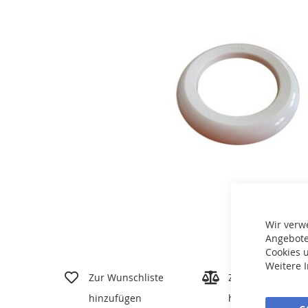
Wir verw
Angebote
Cookies u
Zum
Weitere 
Anfang
Zur Wunschliste
Zur Vergleichslis
der
hinzufügen
hinzufügen
Bildgalerie