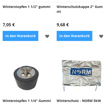
Winterstopfen 1 1/2" gummi
Winterschutzkappe 2" Gum
mi
7,05 €
9,68 €
ZUR
ZU
In den Warenkorb
In den Warenkorb
WUNSCHLISTE
WU
HINZUFÜGEN
HI
Winterzubehör für die
Winterschutzartikel für die
Einwinterung des Pools
Überwinterung des Pools
Winterstopfen 1 1/4" Gummi
Winterschutz - NORM 5kW