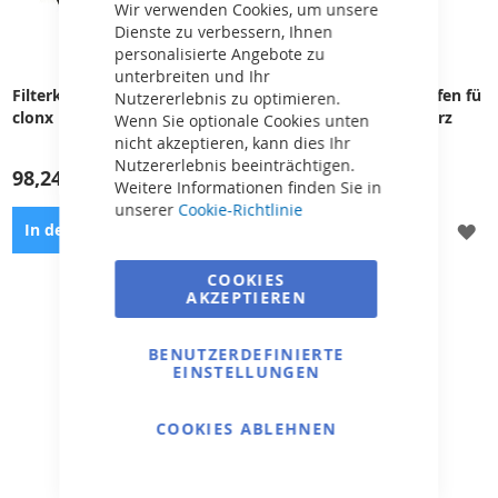
Bar
Wir verwenden Cookies, um unsere
Dienste zu verbessern, Ihnen
personalisierte Angebote zu
unterbreiten und Ihr
Filterkorb 100 Mikron für Cy
Winter-Dilatationsstopfen fü
Nutzererlebnis zu optimieren.
clonx
r den Skimmer - schwarz
Wenn Sie optionale Cookies unten
nicht akzeptieren, kann dies Ihr
Nutzererlebnis beeinträchtigen.
98,24 €
6,50 €
Weitere Informationen finden Sie in
unserer
Cookie-Richtlinie
ZUR
ZU
In den Warenkorb
In den Warenkorb
WUNSCHLISTE
WU
COOKIES
AKZEPTIEREN
HINZUFÜGEN
HI
Filterkorb für den Roboter
Winterschutzartikel für die
Cyclonx - Standard
Winterfestmachung des Pools
BENUTZERDEFINIERTE
EINSTELLUNGEN
COOKIES ABLEHNEN