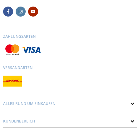
ZAHLUNGSARTEN
VERSANDARTEN
ALLES RUND UM EINKAUFEN
Über uns
KUNDENBEREICH
Kontakt mit uns
Datenschutz und Cookie-Richtlinie
Blog
Lieferung