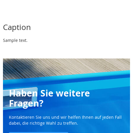
gerade
die
Seite
Caption
Sample text.
Haben Sie weitere
Fragen?
Kontaktieren Sie uns und wir helfen Ihnen auf jeden Fall
dabei, die richtige Wahl zu treffen.