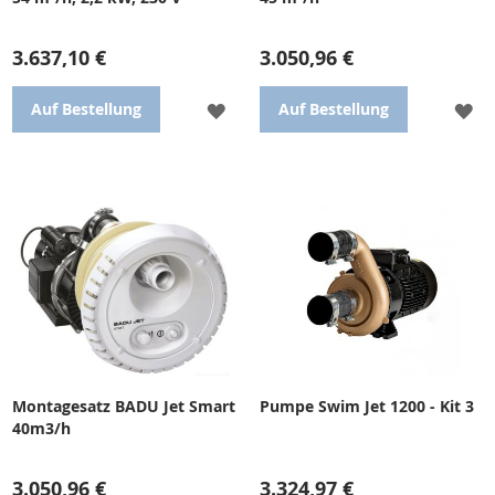
3.637,10 €
3.050,96 €
ZUR
ZU
Auf Bestellung
Auf Bestellung
WUNSCHLISTE
WU
HINZUFÜGEN
HI
Automatische
Einba-u-propeller BADU Jet
Gegenstromanlage BADU Jet
Smart - Montageset.
Wave 54m
3
/Std, 230V.
Montagesatz BADU Jet Smart
Pumpe Swim Jet 1200 - Kit 3
40m3/h
3.050,96 €
3.324,97 €