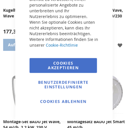
personalisierte Angebote zu
Kugelhähne -- Set -- BADU Jet
Montageset BADU Jet Wave,
unterbreiten und Ihr
Wave
58/54 m³/h, 2,6 kW, 400/230
Nutzererlebnis zu optimieren.
V
Wenn Sie optionale Cookies unten
nicht akzeptieren, kann dies Ihr
177,35 €
3.476,02 €
Nutzererlebnis beeinträchtigen.
Weitere Informationen finden Sie in
ZUR
ZU
Auf Bestellung
Auf Bestellung
unserer
Cookie-Richtlinie
WUNSCHLISTE
WU
COOKIES
HINZUFÜGEN
HI
AKZEPTIEREN
Zubehör für Gegenstrom-
Automatische
BADU JET Wave
Gegenstromanlage BADU Jet
Wave 58/54m³/h, 400/230V.
BENUTZERDEFINIERTE
EINSTELLUNGEN
COOKIES ABLEHNEN
Montage-Set BADU Jet Wave,
Montagesatz BADU Jet Smart
54 m³/h, 2,2 kW, 230 V
45 m³/h