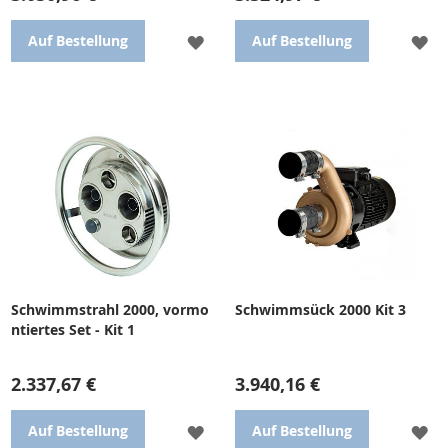
ZUR
ZU
Auf Bestellung
Auf Bestellung
WUNSCHLISTE
WU
HINZUFÜGEN
HI
Einbau Gegenstrom BADU Jet
Kit 3 enthält: Pumpe,
Smart - Montage-Set.
elektrische Spülung und
Anschlussleitung (Pumpe 54
m3/h, 400 V, 2,2 kW)
Schwimmstrahl 2000, vormo
Schwimmsück 2000 Kit 3
ntiertes Set - Kit 1
2.337,67 €
3.940,16 €
ZUR
ZU
Auf Bestellung
Auf Bestellung