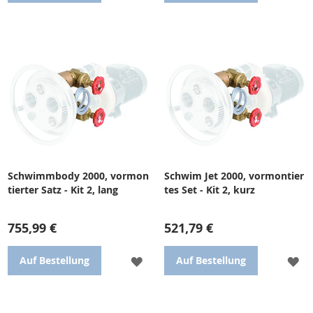
WUNSCHLISTE
WU
HINZUFÜGEN
HI
Kit 1 enthält: bronzene
Kit 3 enthält: Pumpe,
Durchführung für Beton und
elektrische Ansteuerung und
Front für Gegenstrom aus
Anschlussleitung (Pumpe 78
Edelstahl (AISI 316)
m3/h, 400 V, 4 kW)
Schwimmbody 2000, vormon
Schwim Jet 2000, vormontier
tierter Satz - Kit 2, lang
tes Set - Kit 2, kurz
755,99 €
521,79 €
ZUR
ZU
Auf Bestellung
Auf Bestellung
WUNSCHLISTE
WU
HINZUFÜGEN
HI