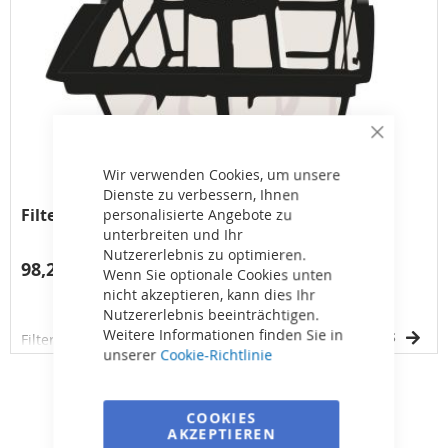
Close
Cookie
Bar
Wir verwenden Cookies, um unsere
Dienste zu verbessern, Ihnen
Filterkorb 100 Mikron für Cyclonx
personalisierte Angebote zu
unterbreiten und Ihr
Nutzererlebnis zu optimieren.
98,24 €
Wenn Sie optionale Cookies unten
nicht akzeptieren, kann dies Ihr
Nutzererlebnis beeinträchtigen.
Weitere Informationen finden Sie in
DETAILS
Filterkorb für den Roboter Cyclonx - Standard
unserer
Cookie-Richtlinie
Zeige
pro Seite
COOKIES
AKZEPTIEREN