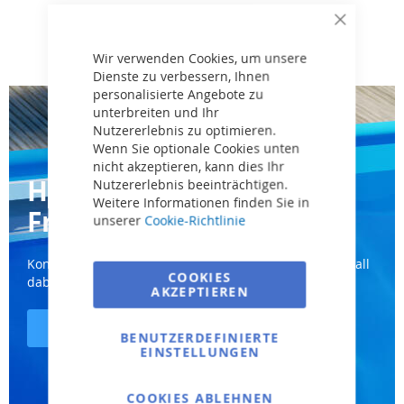
Close
Cookie
Bar
Wir verwenden Cookies, um unsere
Dienste zu verbessern, Ihnen
personalisierte Angebote zu
unterbreiten und Ihr
Nutzererlebnis zu optimieren.
Wenn Sie optionale Cookies unten
nicht akzeptieren, kann dies Ihr
Haben Sie weitere
Nutzererlebnis beeinträchtigen.
Weitere Informationen finden Sie in
Fragen?
unserer
Cookie-Richtlinie
Kontaktieren Sie uns und wir helfen Ihnen auf jeden Fall
COOKIES
dabei, die richtige Wahl zu treffen.
AKZEPTIEREN
Kontaktiere uns
BENUTZERDEFINIERTE
EINSTELLUNGEN
COOKIES ABLEHNEN