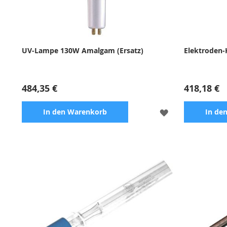
UV-Lampe 130W Amalgam (Ersatz)
Elektroden-
484,35 €
418,18 €
ZUR
In den Warenkorb
In de
WUNSCHLISTE
HINZUFÜGEN
Zubehör für UV-Sterilisator
Set für die 
mit hoher Wi
Anwendung