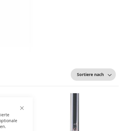
Sortiere nach
Close
ierte
Cookie
Bar
optionale
gen.