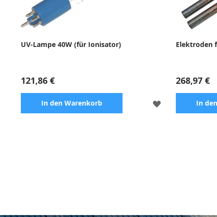
UV-Lampe 40W (für Ionisator)
Elektroden 
121,86 €
268,97 €
ZUR
In den Warenkorb
In de
WUNSCHLISTE
HINZUFÜGEN
Zubehör für UV-C-Ionisatoren Blue Lagoon -
Zubehör für 
sichere Desinfektion, effektive und
Desinfektion
kontinuierliche Wirkung
Wirkung