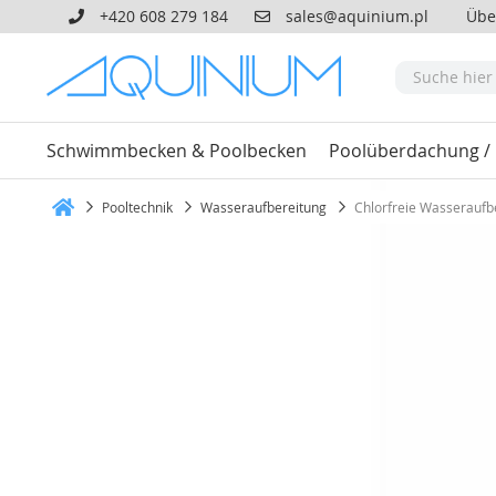
+420 608 279 184
sales@aquinium.pl
Übe
Schwimmbecken & Poolbecken
Poolüberdachung /
Pooltechnik
Wasseraufbereitung
Chlorfreie Wasseraufb
Heim