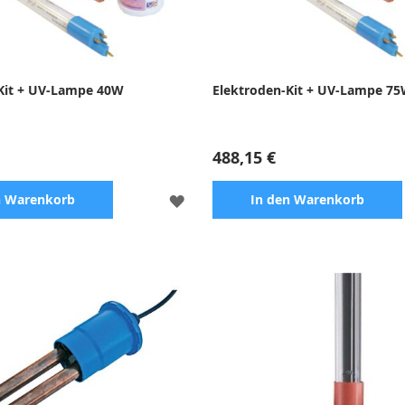
Kit + UV-Lampe 40W
Elektroden-Kit + UV-Lampe 7
488,15 €
ZUR
n Warenkorb
In den Warenkorb
WUNSCHLISTE
HINZUFÜGEN
Chlordesinfektionstechnologie
Set für die chlorfreie
rksamkeit und kontinuierlicher
Wasseraufbereitungstechnologi
Effizienz und kontinuierlicher 