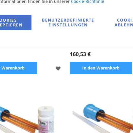
Informationen finden Sie in unserer
Cookie-Richtlinie
OOKIES
BENUTZERDEFINIERTE
COOKI
EPTIEREN
EINSTELLUNGEN
ABLEH
W (Ersatz)
UV-Lampe 40W (Ersatz)
160,53 €
ZUR
n Warenkorb
In den Warenkorb
WUNSCHLISTE
HINZUFÜGEN
UV-Sterilisator
Zubehör für UV-Sterilisator