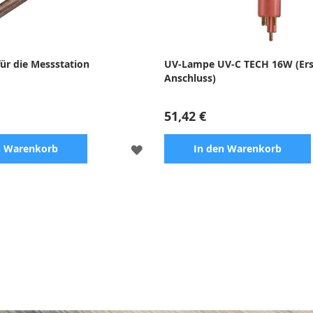
für die Messstation
UV-Lampe UV-C TECH 16W (Ersa
Anschluss)
51,42 €
ZUR
n Warenkorb
In den Warenkorb
WUNSCHLISTE
HINZUFÜGEN
UV-C-Ionisatoren - sichere
Zubehör für UV-Sterilisator
, effektive und kontinuierliche