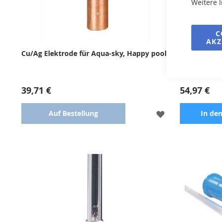
Weitere 
C
AKZ
Cu/Ag Elektrode für Aqua-sky, Happy pool
UV-Lampe 16
39,71 €
54,97 €
ZUR
Auf Bestellung
In de
WUNSCHLISTE
HINZUFÜGEN
Ersatzelektrode
Zubehör für 