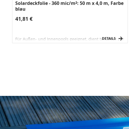
Solardeckfolie - 360 mic/m²: 50 m x 4,0 m, Farbe
blau
41,81 €
DETAILS
Für Außen- und Innenpools geeignet, dient teilweise zur
Wassererwärmung und reduziert die Verdampfung an
der Wasseroberfläche.