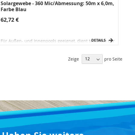
Solargewebe - 360 Mic/Abmessung: 50m x 6,0m,
Farbe Blau
62,72 €
DETAILS
Für Außen- und Innenpools geeignet, dient teilweise der
Wassererwärmung und reduziert das Verdampfen an
der Oberfläche.
Zeige
pro Seite