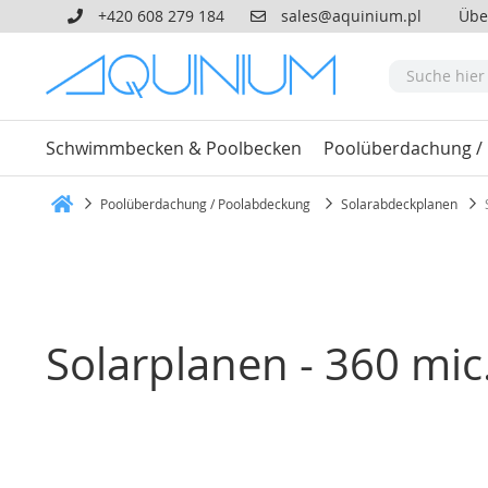
+420 608 279 184
sales@aquinium.pl
Übe
Schwimmbecken & Poolbecken
Poolüberdachung /
Poolüberdachung / Poolabdeckung
Solarabdeckplanen
Heim
Solarplanen - 360 mic