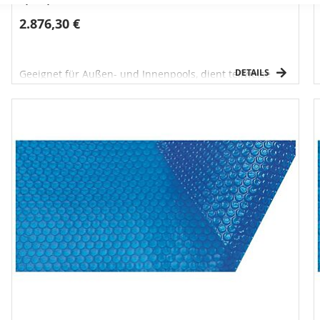
2.876,30 €
DETAILS
Geeignet für Außen- und Innenpools, dient teilweise
zum Wasseraufheizen und reduziert die Verdampfung
an der Wasseroberfläche.