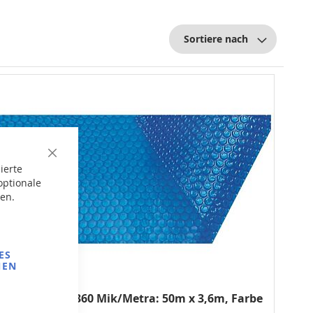
Sortiere nach
Close
ierte
Cookie
Bar
optionale
gen.
ES
NEN
Solare Folie - 360 Mik/Metra: 50m x 3,6m, Farbe
blau