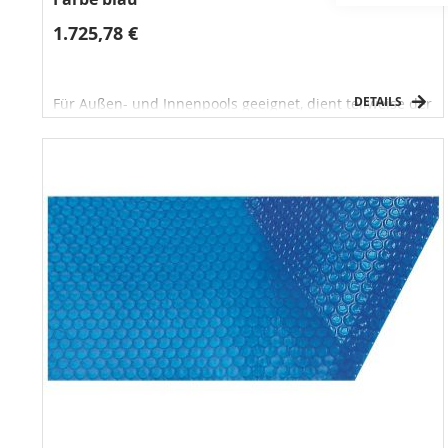
1.725,78 €
DETAILS
Für Außen- und Innenpools geeignet, dient teilweise der
Wassererwärmung und reduziert die Verdampfung an
der Wasseroberfläche.