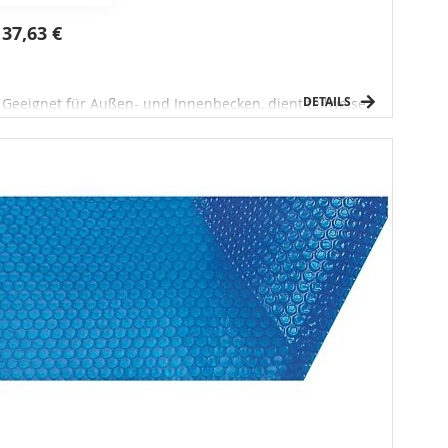
37,63 €
DETAILS
Geeignet für Außen- und Innenbecken, dient teilweise
zum Wassererwärmen und begrenzt die Verdunstung
an der Wasseroberfläche.