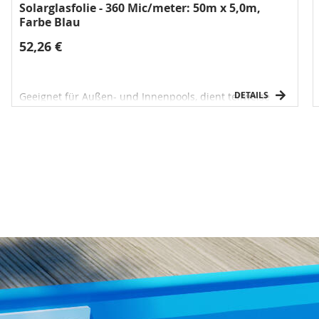
Solarglasfolie - 360 Mic/meter: 50m x 5,0m,
Farbe Blau
52,26 €
DETAILS
Geeignet für Außen- und Innenpools, dient teilweise
zum Erwärmen des Wassers und reduziert die
Verdampfung an der Wasseroberfläche.