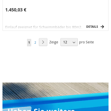
1.450,03 €
DETAILS
Einlauf geeignet für Schwimmbäder bis 80m2.
Seite
Zeige
pro Seite
Seite
Nächster
Sie
Seite
1
2
lesen
gerade
die
Seite