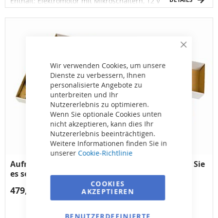
Enthält: Elektromotor mit Mikroschaltern, 12 V
Transformator, Bedienfeld mit abschließbarem Schalter und
Fernbedienung
Close
Cookie
Bar
Wir verwenden Cookies, um unsere
Dienste zu verbessern, Ihnen
personalisierte Angebote zu
unterbreiten und Ihr
Nutzererlebnis zu optimieren.
Wenn Sie optionale Cookies unten
nicht akzeptieren, kann dies Ihr
Nutzererlebnis beeinträchtigen.
Weitere Informationen finden Sie in
unserer
Cookie-Richtlinie
Aufrollvorrichtung mit Teleskopstange "Bauen Sie
es selbst", fahrbar, 5,4–7,1 m
COOKIES
479,25 €
AKZEPTIEREN
BENUTZERDEFINIERTE