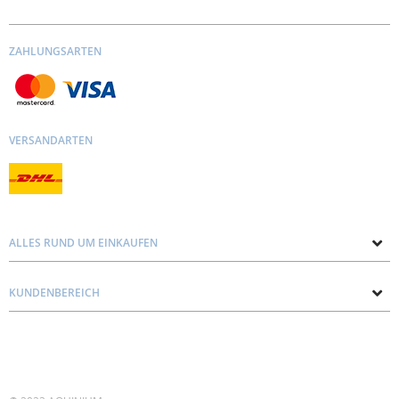
ZAHLUNGSARTEN
VERSANDARTEN
ALLES RUND UM EINKAUFEN
Über uns
KUNDENBEREICH
Kontakt mit uns
Datenschutz und Cookie-Richtlinie
Blog
Lieferung
Personal consultation
Preise und Zahlungen