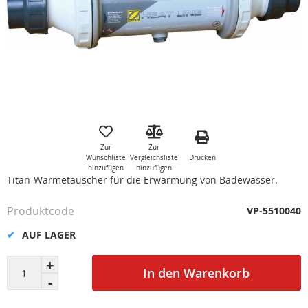
Zum
Anfang
der
Zur
Zur
Bildgalerie
Drucken
Wunschliste
Vergleichsliste
springen
hinzufügen
hinzufügen
Titan-Wärmetauscher für die Erwärmung von Badewasser.
Produktcode
VP-5510040
AUF LAGER
In den Warenkorb