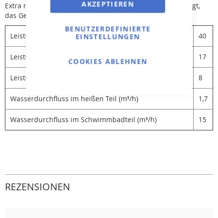
AKZEPTIEREN
Extra robustes Gehäuse – Heizleitung ist aus Titan gefertigt,
das Gehäuse aus widerstandsfähigem Noryl-Polyamid.
BENUTZERDEFINIERTE
Leistung bei heißen Teilen 90°C (kW)
40
EINSTELLUNGEN
Leistung bei heißen Teilen 60°C (kW)
17
COOKIES ABLEHNEN
Leistung bei heißen Teilen 45°C (kW)
8
Wasserdurchfluss im heißen Teil (m³/h)
1,7
Wasserdurchfluss im Schwimmbadteil (m³/h)
15
REZENSIONEN