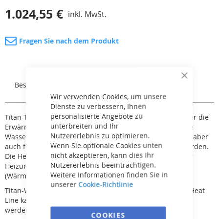
1.024,55 €
inkl. MwSt.
Fragen Sie nach dem Produkt
Close
Beschreibung
Rezensionen
Cookie
Bar
Wir verwenden Cookies, um unsere
Dienste zu verbessern, Ihnen
personalisierte Angebote zu
Titan-Thermo-Wärmetauscher Heat Line sind vor allem für die
unterbreiten und Ihr
Erwärmung von Schwimm- und Badebeckenwasser sowie
Nutzererlebnis zu optimieren.
Wasser in Whirlpools oder Bädern ausgelegt. Sie können aber
Wenn Sie optionale Cookies unten
auch für die Fußbodenheizung, Flure usw. verwendet werden.
nicht akzeptieren, kann dies Ihr
Die Heat Line Wärmetauscher können mit allen Arten der
Nutzererlebnis beeinträchtigen.
Heizungsanlage Ihres Hauses verbunden werden
Weitere Informationen finden Sie in
(Wärmepumpe, Boiler, Solarkollektor usw.)
unserer
Cookie-Richtlinie
Titan-Wärmetauscher sind resistenter gegen Korrosion. Heat
Line kann daher auch für salzhaltiges Wasser verwendet
werden.
COOKIES