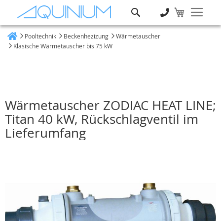
Suche
Pooltechnik
Beckenhezizung
Wärmetauscher
Heim
Klasische Wärmetauscher bis 75 kW
Wärmetauscher ZODIAC HEAT LINE;
Titan 40 kW, Rückschlagventil im
Lieferumfang
Zum
Ende
der
Bildgalerie
springen