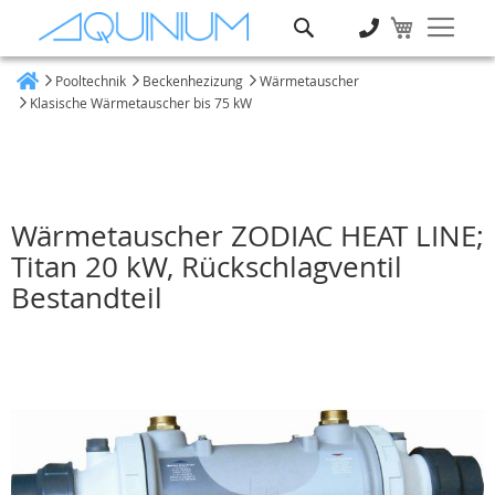
Suche
Pooltechnik
Beckenhezizung
Wärmetauscher
Heim
Klasische Wärmetauscher bis 75 kW
Wärmetauscher ZODIAC HEAT LINE;
Titan 20 kW, Rückschlagventil
Bestandteil
Zum
Ende
der
Bildgalerie
springen