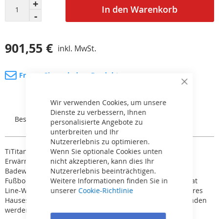
In den Warenkorb
901,55 €
inkl. MwSt.
Fragen Sie nach dem Produkt
Close
Cookie
Bar
Wir verwenden Cookies, um unsere
Dienste zu verbessern, Ihnen
Beschreibung
Rezensionen
personalisierte Angebote zu
unterbreiten und Ihr
Nutzererlebnis zu optimieren.
TiTitan-Wärmetauscher Heat Line sind vor allem für die
Wenn Sie optionale Cookies unten
Erwärmung von Poolwasser und Wasser in Whirl- oder
nicht akzeptieren, kann dies Ihr
Badewannen konzipiert. Sie können jedoch auch für die
Nutzererlebnis beeinträchtigen.
Fußbodenheizung, Flure usw. verwendet werden. Der Heat
Weitere Informationen finden Sie in
Line-Wärmetauscher kann mit allen Arten der Heizung Ihres
unserer
Cookie-Richtlinie
Hauses (Wärmepumpe, Boiler, Solarkollektor usw.) verbunden
werden.