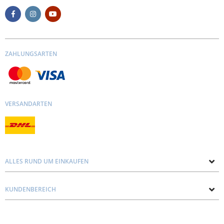
ZAHLUNGSARTEN
VERSANDARTEN
ALLES RUND UM EINKAUFEN
Über uns
KUNDENBEREICH
Kontakt mit uns
Datenschutz und Cookie-Richtlinie
Blog
Lieferung
Personal consultation