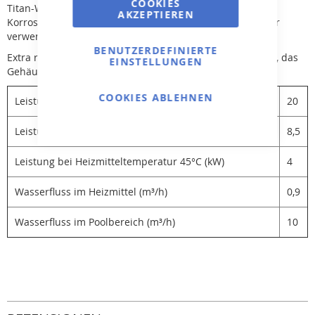
COOKIES
Titan-Wärmetauscher sind widerstandsfähiger gegen
AKZEPTIEREN
Korrosion. Heat Line kann daher auch für salziges Wasser
verwendet werden.
BENUTZERDEFINIERTE
Extra robustes Gehäuse -- Heizrohr ist aus Titan gefertigt, das
EINSTELLUNGEN
Gehäuse aus langlebigem Noryl-Polyamid.
COOKIES ABLEHNEN
Leistung bei Heizmitteltemperatur 90°C (kW)
20
Leistung bei Heizmitteltemperatur 60°C (kW)
8,5
Leistung bei Heizmitteltemperatur 45°C (kW)
4
Wasserfluss im Heizmittel (m³/h)
0,9
Wasserfluss im Poolbereich (m³/h)
10