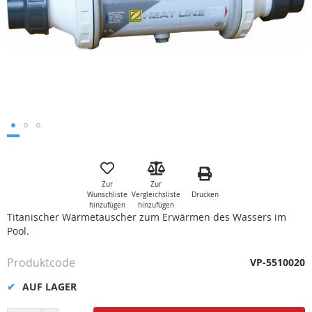
Zum
Anfang
der
Zur
Zur
Bildgalerie
Drucken
Wunschliste
Vergleichsliste
springen
hinzufügen
hinzufügen
Titanischer Wärmetauscher zum Erwärmen des Wassers im
Pool.
Produktcode
VP-5510020
AUF LAGER