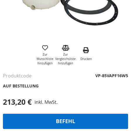
Zum
Anfang
der
Zur
Zur
Bildgalerie
Drucken
Wunschliste
Vergleichsliste
springen
hinzufügen
hinzufügen
Produktcode
VP-85VAPF16W5
AUF BESTELLUNG
213,20 €
inkl. MwSt.
BEFEHL