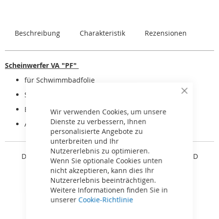
Beschreibung
Charakteristik
Rezensionen
Scheinwerfer VA "PF"
für Schwimmbadfolie
Schutzschlauch für das elektrische Kabel
Close
Cookie
Edelstahl-Armaturen
Bar
Wir verwenden Cookies, um unsere
Dienste zu verbessern, Ihnen
ABS-Rahmen, Flansch, ABS-Topf
personalisierte Angebote zu
unterbreiten und Ihr
Nutzererlebnis zu optimieren.
Dieses Licht ist ausgestattet mit
LED-Lampe SEAMAID
Wenn Sie optionale Cookies unten
81501542
nicht akzeptieren, kann dies Ihr
Nutzererlebnis beeinträchtigen.
Weitere Informationen finden Sie in
unserer
Cookie-Richtlinie