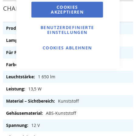
COOKIES
CHARAKTERISTIK
AKZEPTIEREN
BENUTZERDEFINIERTE
Poollicht
EINSTELLUNGEN
LED Weiß
COOKIES ABLEHNEN
je
Dunkelgrau
1 650 lm
13,5 W
Kunststoff
ABS-Kunststoff
12 V