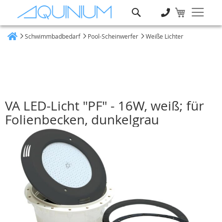
Suche
Schwimmbadbedarf
Pool-Scheinwerfer
Weiße Lichter
Heim
VA LED-Licht "PF" - 16W, weiß; für
Folienbecken, dunkelgrau
Zum
Ende
der
Bildgalerie
springen