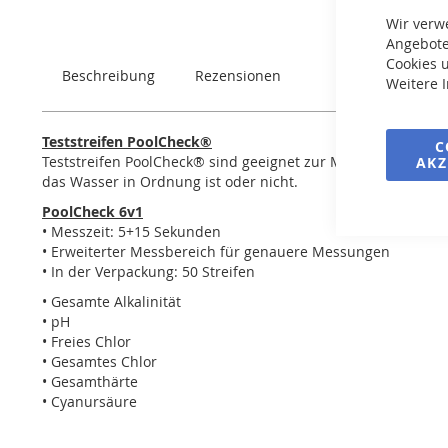
springen
Wir verw
Angebote
Cookies u
Beschreibung
Rezensionen
Weitere 
Teststreifen PoolCheck®
C
Teststreifen PoolCheck® sind geeignet zur Messung der gru
AKZ
das Wasser in Ordnung ist oder nicht.
PoolCheck 6v1
• Messzeit: 5+15 Sekunden
• Erweiterter Messbereich für genauere Messungen
• In der Verpackung: 50 Streifen
• Gesamte Alkalinität
• pH
• Freies Chlor
• Gesamtes Chlor
• Gesamthärte
• Cyanursäure