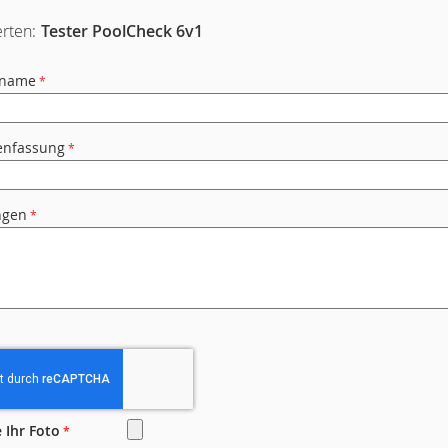
rten:
Tester PoolCheck 6v1
rname
nfassung
ngen
 Ihr Foto