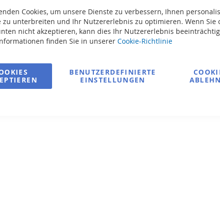
enden Cookies, um unsere Dienste zu verbessern, Ihnen personalis
 zu unterbreiten und Ihr Nutzererlebnis zu optimieren. Wenn Sie 
nten nicht akzeptieren, kann dies Ihr Nutzererlebnis beeinträchti
Informationen finden Sie in unserer
Cookie-Richtlinie
OOKIES
BENUTZERDEFINIERTE
COOKI
ndlegenden Wasserqualitätsparameter im Pool oder Whirlpool. Inn
EPTIEREN
EINSTELLUNGEN
ABLEH