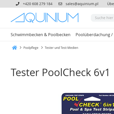
+420 608 279 184
sales@aquinium.pl
Übe
Schwimmbecken & Poolbecken
Poolüberdachung /
Poolpflege
Tester und Test-Medien
Heim
Tester PoolCheck 6v1
Zum
Ende
der
Bildgalerie
springen