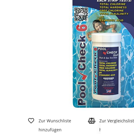
Zum
Anfang
Zur Wunschliste
Zur Vergleichslis
der
hinzufügen
hinzufügen
Bildgalerie