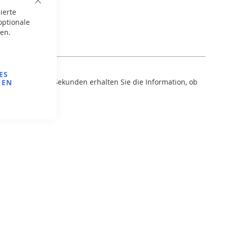
Close
ierte
Cookie
Bar
optionale
gen.
ES
erhalb weniger Sekunden erhalten Sie die Information, ob
NEN