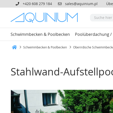
+420 608 279 184
sales@aquinium.pl
Übe
Schwimmbecken & Poolbecken
Poolüberdachung /
Schwimmbecken & Poolbecken
Oberirdische Schwimmbeck
Heim
Stahlwand-Aufstellpoo
Zum
Ende
der
Bildgalerie
springen