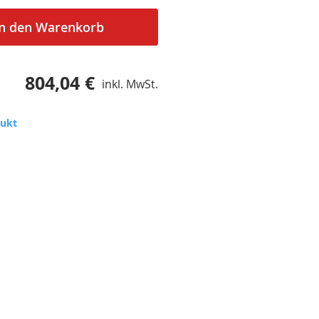
In den Warenkorb
804,04 €
inkl. MwSt.
dukt