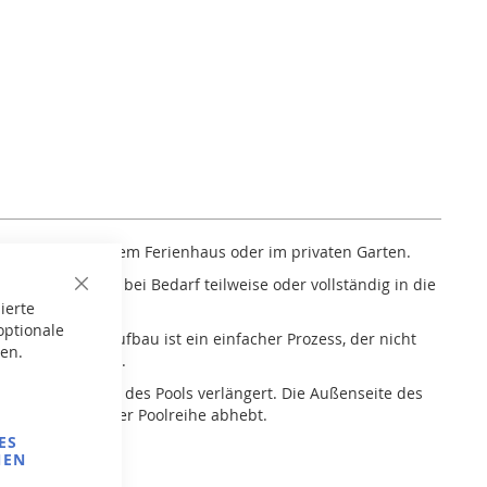
stallation in einem Ferienhaus oder im privaten Garten.
rt, kann jedoch bei Bedarf teilweise oder vollständig in die
Close
ierte
Cookie
Bar
optionale
menserie. Der Aufbau ist ein einfacher Prozess, der nicht
gen.
essanten Aufgabe.
die Lebensdauer des Pools verlängert. Die Außenseite des
eren Modellen der Poolreihe abhebt.
ES
NEN