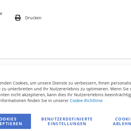
te
Drucken
ool für den Hausgebrauch. Dieser Pool eignet sich ideal für die In
eeignet. Der Rahmenpool ist zur Aufstellung auf dem Boden konzipie
enden Cookies, um unsere Dienste zu verbessern, Ihnen personalis
 zu unterbreiten und Ihr Nutzererlebnis zu optimieren. Wenn Sie 
d erfordert keinerlei Bauvorbereitung, wie bei allen Pools der Rah
nten nicht akzeptieren, kann dies Ihr Nutzererlebnis beeinträchti
r-Schritt-Anleitung wird der Aufbau zu einer angenehmen und inter
Informationen finden Sie in unserer
Cookie-Richtlinie
 Metallrahmen mit einer korrosionsbeständigen Beschichtung, die 
 Stahlwandpool ein originelles Aussehen verleiht und ihn von and
OOKIES
BENUTZERDEFINIERTE
COOKI
EPTIEREN
EINSTELLUNGEN
ABLEH