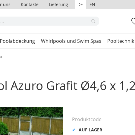
r uns
Kontakte
Lieferung
DE
EN
 Poolabdeckung
Whirlpools und Swim Spas
Pooltechnik
en
l Azuro Grafit Ø4,6 x 1,
Produktcode
AUF LAGER