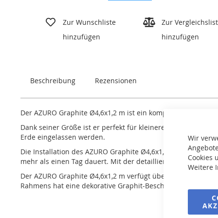
Zum
Anfang
Zur Wunschliste
Zur Vergleichslis
der
hinzufügen
hinzufügen
Bildgalerie
springen
Beschreibung
Rezensionen
Der AZURO Graphite Ø4,6x1,2 m ist ein kompakter Stahlwandp
Dank seiner Größe ist er perfekt für kleinere Grundstücke g
Erde eingelassen werden.
Wir verw
Angebote
Die Installation des AZURO Graphite Ø4,6x1,2 m mit Stahlwan
Cookies u
mehr als einen Tag dauert. Mit der detaillierten Schritt-fü
Weitere 
Der AZURO Graphite Ø4,6x1,2 m verfügt über einen stabilen
Rahmens hat eine dekorative Graphit-Beschichtung, die dem
C
AKZ