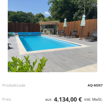
Ende
der
Bildgalerie
springen
Zum
Anfang
der
Produktcode
AQ-M3X7
Bildgalerie
springen
4.134,00 €
Preis
aus
inkl. MwSt.