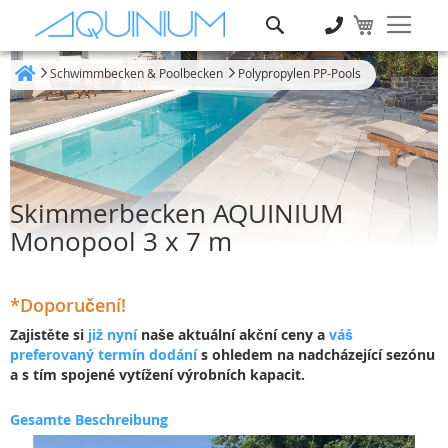
Suche
Schwimmbecken & Poolbecken
Polypropylen PP-Pools
Heim
Skimmerbecken AQUINIUM
Monopool 3 x 7 m
*Doporučení!
Zajistěte si
již nyní
naše aktuální akční ceny a
váš
preferovaný termín dodání
s ohledem na nadcházející sezónu
a s tím spojené vytížení výrobních kapacit.
Gesamte Beschreibung
Zum