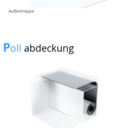
Außentreppe
P
oll
abdeckung