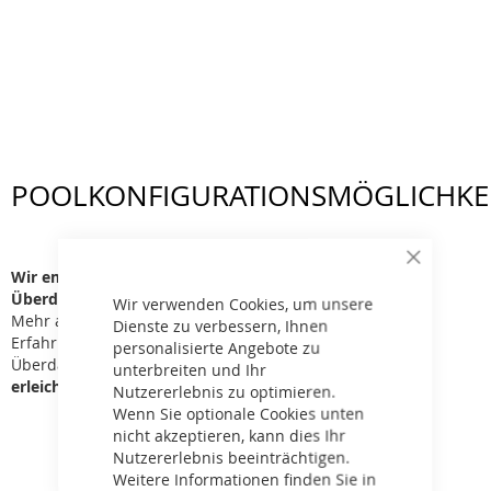
POOLKONFIGURATIONSMÖGLICHKE
Close
Wir empfehlen ein komplettes Poolsystem mit
Cookie
Überdachung:
Bar
Wir verwenden Cookies, um unsere
Mehr als 70 % der Poolbesitzer entscheiden sich nach
Dienste zu verbessern, Ihnen
Erfahrungen innerhalb von drei Jahren für eine
personalisierte Angebote zu
Überdachung.
Unsere kompletten Poolsysteme
unterbreiten und Ihr
erleichtern Ihnen diese Entscheidung bereits jetzt!
Nutzererlebnis zu optimieren.
Wenn Sie optionale Cookies unten
nicht akzeptieren, kann dies Ihr
Nutzererlebnis beeinträchtigen.
Weitere Informationen finden Sie in