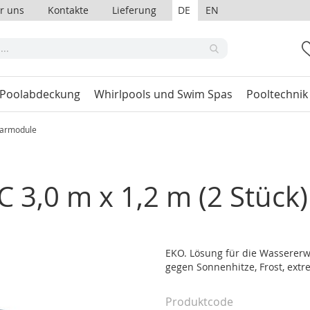
r uns
Kontakte
Lieferung
DE
EN
 Poolabdeckung
Whirlpools und Swim Spas
Pooltechnik
larmodule
C 3,0 m x 1,2 m (2 Stück)
EKO. Lösung für die Wassererw
gegen Sonnenhitze, Frost, ext
Produktcode