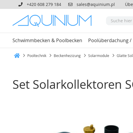
+420 608 279 184
sales@aquinium.pl
Übe
Schwimmbecken & Poolbecken
Poolüberdachung /
Pooltechnik
Beckenhezizung
Solarmodule
Glatte So
Heim
Set Solarkollektoren S
Zum
Ende
der
Bildgalerie
springen