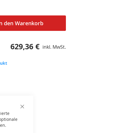
In den Warenkorb
629,36 €
inkl. MwSt.
dukt
Close
ierte
Cookie
Bar
optionale
gen.