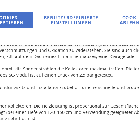
OOKIES
BENUTZERDEFINIERTE
COOKI
EPTIEREN
EINSTELLUNGEN
ABLEH
on deutlich und das bei nahezu keinen Kosten (bei Anschluss an den
tverschmutzungen und Oxidation zu widerstehen. Sie sind auch che
en, z.B. auf dem Dach eines Einfamilienhauses, einer Garage oder 
t, damit die Sonnenstrahlen die Kollektoren maximal treffen. Die i
des SC-Modul ist auf einen Druck von 2,5 bar getestet.
bindungskits und Installationszubehör für eine schnelle und probl
 Kollektoren. Die Heizleistung ist proportional zur Gesamtfläche d
gt (bei einer Tiefe von 120–150 cm und Verwendung geeigneter Abd
ung sehr hoch ist.