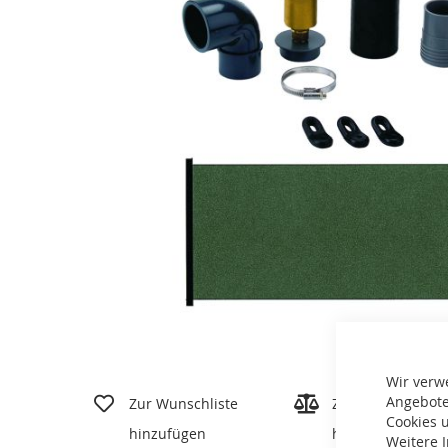
Zum
Wir verw
Anfang
Angebote
Zur Wunschliste
Zur Vergleichslis
der
Cookies u
hinzufügen
hinzufügen
Bildgalerie
Weitere 