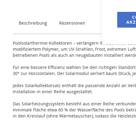
springen
C
AKZ
Beschreibung
Rezensionen
Poolsolarthermie-Kollektoren – verlängern Ihre Sommer-Sais
modifiziertem Polymer, um UV-Strahlen, Frost, extremen Luf
betriebenen Pools als auch an neugebauten installiert werd
Für eine bessere Effizienz wählen Sie den richtigen Standor
30° zur Horizontalen. Der Solarmodul verliert kaum Druck, je
Jedes Solarkollektorsatz enthält die passende Anzahl an Ver
Installation in einer Reihe ausgestattet.
Das Solarheizungssystem besteht aus einer Reihe verbundener
minimale Fläche etwa 60 % der Wasserfläche des Pools beträ
in den Kreislauf (ohne Wärmetauscher), sodass die Heizleist