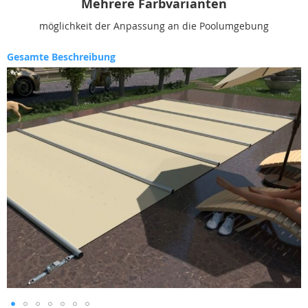
Mehrere Farbvarianten
möglichkeit der Anpassung an die Poolumgebung
Gesamte Beschreibung
Zum
Ende
der
Bildgalerie
springen