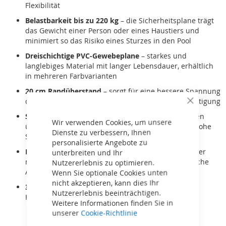
Flexibilität
Belastbarkeit bis zu 220 kg
– die Sicherheitsplane trägt
das Gewicht einer Person oder eines Haustiers und
minimiert so das Risiko eines Sturzes in den Pool
Dreischichtige PVC-Gewebeplane
– starkes und
langlebiges Material mit langer Lebensdauer, erhältlich
in mehreren Farbvarianten
20 cm Randüberstand
– sorgt für eine bessere Spannung
der Plane über dem Pool und für eine stabile Befestigung
Close
Cookie
Spannende Aluminiumrohre
– in speziellen Taschen
Bar
Wir verwenden Cookies, um unsere
über die Breite der Plane platziert, gewährleisten hohe
Dienste zu verbessern, Ihnen
Stabilität und einfaches Spannen
personalisierte Angebote zu
Manuelle Aufrollung
– einfache Handhabung mit der
unterbreiten und Ihr
mitgelieferten Kurbel (auf Wunsch auch automatische
Nutzererlebnis zu optimieren.
Aufrollung möglich)
Wenn Sie optionale Cookies unten
nicht akzeptieren, kann dies Ihr
3-Jahres-Garantie
– Qualitätsgarantie direkt vom
Nutzererlebnis beeinträchtigen.
Hersteller
Weitere Informationen finden Sie in
unserer
Cookie-Richtlinie