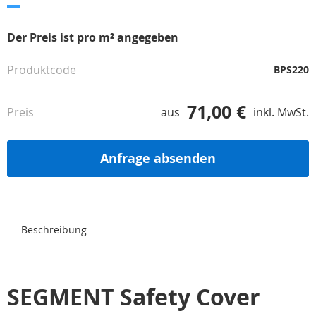
Zum
Anfang
Der Preis ist pro m² angegeben
der
Bildgalerie
Produktcode
BPS220
springen
71,00 €
Preis
aus
inkl. MwSt.
Anfrage absenden
Beschreibung
SEGMENT Safety Cover