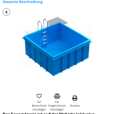
Gesamte Beschreibung
Zum
Ende
der
Bildgalerie
springen
Zum
Anfang
der
Zur
Zur
Bildgalerie
Drucken
Wunschliste
Vergleichsliste
springen
hinzufügen
hinzufügen