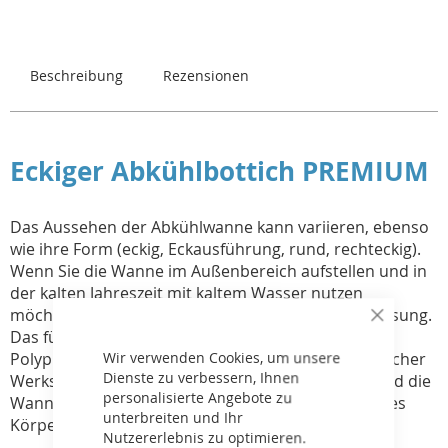
Beschreibung
Rezensionen
Eckiger Abkühlbottich PREMIUM
Das Aussehen der Abkühlwanne kann variieren, ebenso
wie ihre Form (eckig, Eckausführung, rund, rechteckig).
Wenn Sie die Wanne im Außenbereich aufstellen und in
der kalten Jahreszeit mit kaltem Wasser nutzen
möchten, ist unsere Kunststoffwanne die ideale Lösung.
Close
Das für ihre Herstellung verwendete Material ist
Cookie
Bar
Wir verwenden Cookies, um unsere
Polypropylen – ein praktischer und umweltfreundlicher
Dienste zu verbessern, Ihnen
Werkstoff, der die Kälte hervorragend speichert und die
personalisierte Angebote zu
Wanne zu einem idealen Behälter zur Abkühlung des
unterbreiten und Ihr
Körpers nach einem langen Saunagang macht.
Nutzererlebnis zu optimieren.