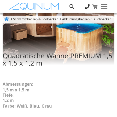
Suche
Schwimmbecken & Poolbecken
Abkühlungsbecken / Tauchbecken
Heim
Quadratische Wanne PREMIUM 1,5
x 1,5 x 1,2 m
Abmessungen:
1,5 m x 1,5 m
Tiefe
:
1,2 m
Farbe: Weiß, Blau, Grau