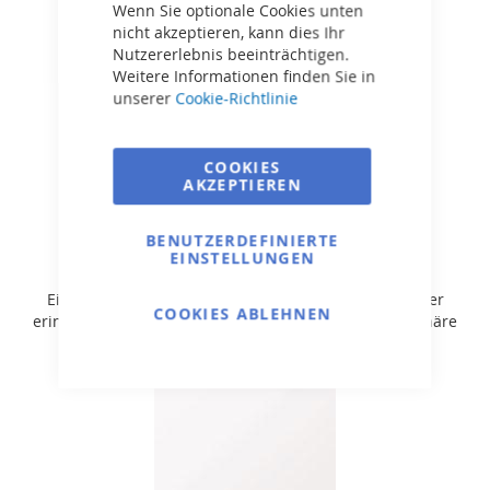
Wenn Sie optionale Cookies unten
nicht akzeptieren, kann dies Ihr
Nutzererlebnis beeinträchtigen.
Weitere Informationen finden Sie in
unserer
Cookie-Richtlinie
COOKIES
AKZEPTIEREN
BENUTZERDEFINIERTE
Hellblau
EINSTELLUNGEN
Eine klassische Wahl, die an kristallklares Meerwasser
COOKIES ABLEHNEN
erinnert und eine erfrischende, erfrischende Atmosphäre
schafft.