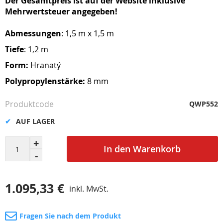
Der Gesamtpreis ist auf der Website inklusive
Mehrwertsteuer angegeben!
Abmessungen
: 1,5 m x 1,5 m
Tiefe
: 1,2 m
Form:
Hranatý
Polypropylenstärke:
8 mm
Produktcode
QWP552
AUF LAGER
In den Warenkorb
1.095,33 €
inkl. MwSt.
Fragen Sie nach dem Produkt