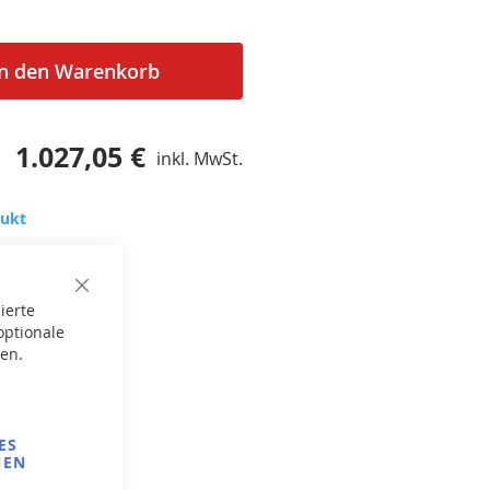
In den Warenkorb
1.027,05 €
inkl. MwSt.
dukt
Close
ierte
Cookie
Bar
optionale
gen.
ES
NEN