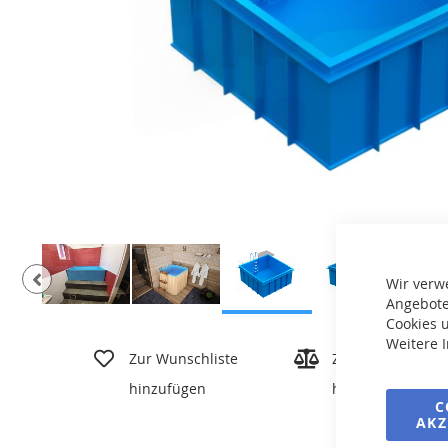
Wir verw
Angebote
Cookies u
Zum
Weitere 
Anfang
Zur Wunschliste
Zur Vergleichslis
der
hinzufügen
hinzufügen
Bildgalerie
C
springen
AKZ