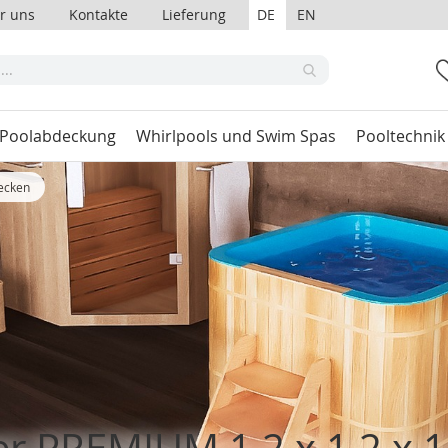
r uns
Kontakte
Lieferung
DE
EN
 Poolabdeckung
Whirlpools und Swim Spas
Pooltechnik
ecken
er PREMIUM 1,2 x 1,2 x 