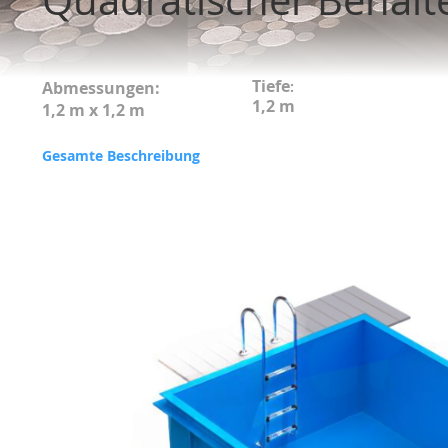
Tiefe
Abmessungen:
:
1,2 m
1,2 m x 1,2 m
Gesamte Beschreibung
Zum
Ende
der
Bildgalerie
springen