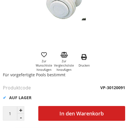
Zum
Anfang
der
Zur
Zur
Bildgalerie
Drucken
Wunschliste
Vergleichsliste
springen
hinzufügen
hinzufügen
Für vorgefertigte Pools bestimmt
Produktcode
VP-30120091
AUF LAGER
In den Warenkorb