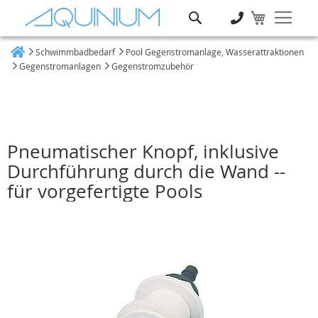
Suche
Schwimmbadbedarf
Pool Gegenstromanlage, Wasserattraktionen
Heim
Gegenstromanlagen
Gegenstromzubehör
Pneumatischer Knopf, inklusive
Durchführung durch die Wand --
für vorgefertigte Pools
Zum
Ende
der
Bildgalerie
springen