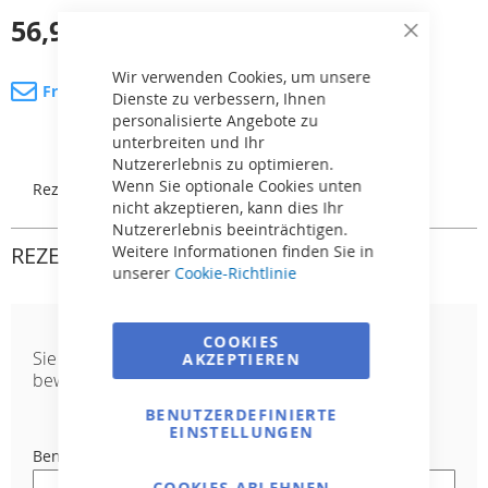
56,91 €
inkl. MwSt.
Close
Cookie
Bar
Wir verwenden Cookies, um unsere
Fragen Sie nach dem Produkt
Dienste zu verbessern, Ihnen
personalisierte Angebote zu
unterbreiten und Ihr
Nutzererlebnis zu optimieren.
Wenn Sie optionale Cookies unten
Rezensionen
nicht akzeptieren, kann dies Ihr
Nutzererlebnis beeinträchtigen.
REZENSIONEN
Weitere Informationen finden Sie in
unserer
Cookie-Richtlinie
COOKIES
Sie
Pneumatischer Knopf, inklusive
AKZEPTIEREN
bewerten:
Durchführung durch die Wand -- für
vorgefertigte Pools
BENUTZERDEFINIERTE
EINSTELLUNGEN
Benutzername
COOKIES ABLEHNEN