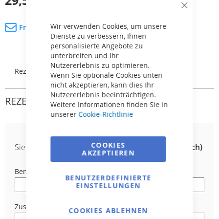
29,59 €
inkl. MwSt.
Close
Cookie
Bar
Wir verwenden Cookies, um unsere
Fragen Sie nach dem Produkt
Dienste zu verbessern, Ihnen
personalisierte Angebote zu
unterbreiten und Ihr
Nutzererlebnis zu optimieren.
Rezensionen
Wenn Sie optionale Cookies unten
nicht akzeptieren, kann dies Ihr
Nutzererlebnis beeinträchtigen.
REZENSIONEN
Weitere Informationen finden Sie in
unserer
Cookie-Richtlinie
COOKIES
Sie bewerten:
Pneumatischer Knopf CHROM (flach)
AKZEPTIEREN
Benutzername
BENUTZERDEFINIERTE
EINSTELLUNGEN
Zusammenfassung
COOKIES ABLEHNEN