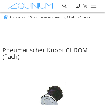
Suche
Pooltechnik
Schwimmbeckensteuerung
Elektro-Zubehör
Heim
Pneumatischer Knopf CHROM
(flach)
Zum
Ende
der
Bildgalerie
springen