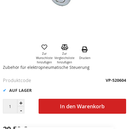
Zum
Anfang
der
Zur
Zur
Bildgalerie
Drucken
Wunschliste
Vergleichsliste
springen
hinzufügen
hinzufügen
Zubehör für elektropneumatische Steuerung
Produktcode
VP-520604
AUF LAGER
In den Warenkorb