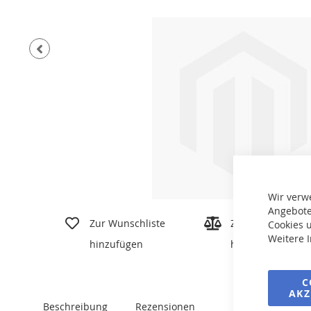
Zum
Ende
der
Bildgalerie
springen
Wir verw
Zum
Angebote
Anfang
Zur Wunschliste
Zur Vergleichslis
Cookies u
der
Weitere 
hinzufügen
hinzufügen
Bildgalerie
springen
C
AKZ
Beschreibung
Rezensionen