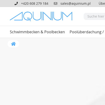
+420 608 279 184
sales@aquinium.pl
Übe
Schwimmbecken & Poolbecken
Poolüberdachung /
Heim