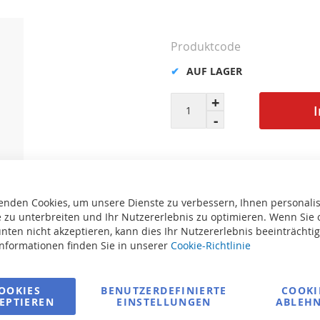
Produktcode
AUF LAGER
enden Cookies, um unsere Dienste zu verbessern, Ihnen personalis
Fragen Sie nach dem Pro
 zu unterbreiten und Ihr Nutzererlebnis zu optimieren. Wenn Sie 
te
nten nicht akzeptieren, kann dies Ihr Nutzererlebnis beeinträchti
Drucken
Informationen finden Sie in unserer
Cookie-Richtlinie
OOKIES
BENUTZERDEFINIERTE
COOKI
EPTIEREN
EINSTELLUNGEN
ABLEH