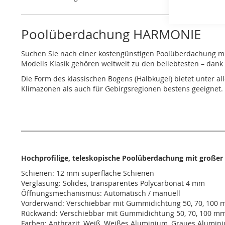
Poolüberdachung HARMONIE
Suchen Sie nach einer kostengünstigen Poolüberdachung mit
Modells Klasik gehören weltweit zu den beliebtesten – dank 
Die Form des klassischen Bogens (Halbkugel) bietet unter 
Klimazonen als auch für Gebirgsregionen bestens geeignet.
Hochprofilige, teleskopische Poolüberdachung mit großer
Schienen: 12 mm superflache Schienen
Verglasung: Solides, transparentes Polycarbonat 4 mm
Öffnungsmechanismus: Automatisch / manuell
Vorderwand: Verschiebbar mit Gummidichtung 50, 70, 100
Rückwand: Verschiebbar mit Gummidichtung 50, 70, 100 m
Farben: Anthrazit, Weiß, Weißes Aluminium, Graues Alumini