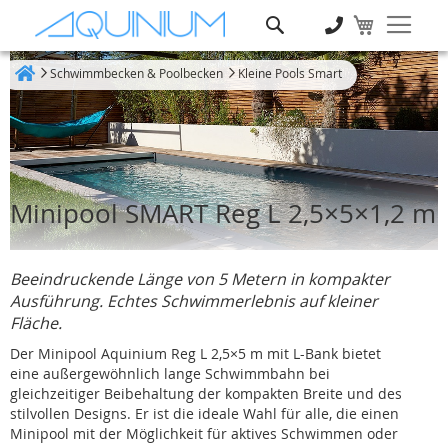
Suche
Schwimmbecken & Poolbecken
Kleine Pools Smart
Heim
Minipool SMART Reg L 2,5×5×1,2 m
Beeindruckende Länge von 5 Metern in kompakter
Ausführung. Echtes Schwimmerlebnis auf kleiner
Fläche.
Der Minipool Aquinium Reg L 2,5×5 m mit L-Bank bietet
eine außergewöhnlich lange Schwimmbahn bei
gleichzeitiger Beibehaltung der kompakten Breite und des
stilvollen Designs. Er ist die ideale Wahl für alle, die einen
Minipool mit der Möglichkeit für aktives Schwimmen oder