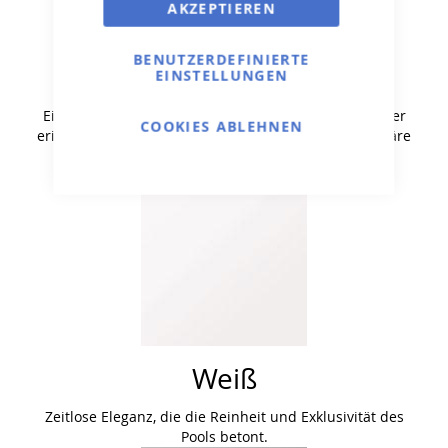
AKZEPTIEREN
BENUTZERDEFINIERTE
Hellblau
EINSTELLUNGEN
Eine klassische Wahl, die an kristallklares Meerwasser
COOKIES ABLEHNEN
erinnert und eine erfrischende, belebende Atmosphäre
schafft.
Weiß
Zeitlose Eleganz, die die Reinheit und Exklusivität des
Pools betont.