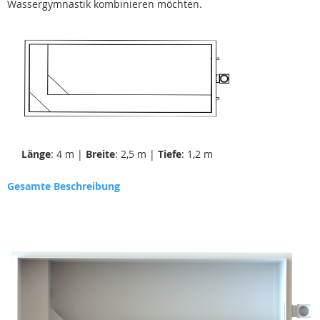
Wassergymnastik kombinieren möchten.
Länge
: 4 m |
Breite
: 2,5 m |
Tiefe
: 1,2 m
Gesamte Beschreibung
Zum
Ende
der
Bildgalerie
springen