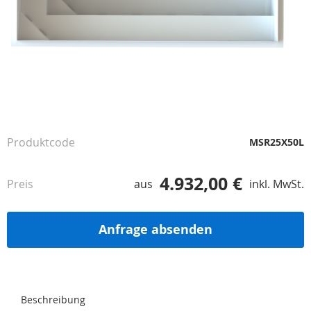
Zum
Anfang
der
Produktcode
MSR25X50L
Bildgalerie
springen
4.932,00 €
Preis
aus
inkl. MwSt.
Anfrage absenden
Beschreibung