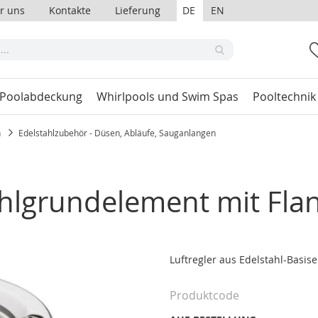
r uns
Kontakte
Lieferung
DE
EN
 Poolabdeckung
Whirlpools und Swim Spas
Pooltechnik
n
Edelstahlzubehör - Düsen, Abläufe, Sauganlangen
ahlgrundelement mit Fla
Luftregler aus Edelstahl-Basise
Produktcode