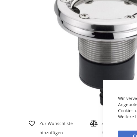
Wir verw
Angebote
Cookies u
Zum
Weitere 
Anfang
Zur Wunschliste
Zur Vergleichslis
der
hinzufügen
hinzufügen
Bildgalerie
C