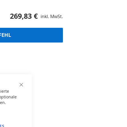
269,83 €
inkl. MwSt.
FEHL
Close
ierte
Cookie
Bar
optionale
gen.
ES