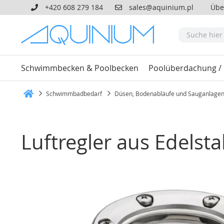
+420 608 279 184
sales@aquinium.pl
Übe
Schwimmbecken & Poolbecken
Poolüberdachung /
Schwimmbadbedarf
Düsen, Bodenabläufe und Sauganlage
Heim
Luftregler aus Edelst
Zum
Ende
der
Bildgalerie
springen