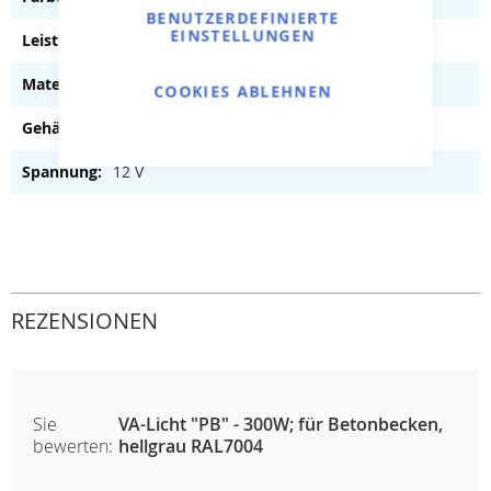
BENUTZERDEFINIERTE
EINSTELLUNGEN
300 W
Kunststoff
COOKIES ABLEHNEN
ABS-Kunststoff
12 V
REZENSIONEN
Sie
VA-Licht "PB" - 300W; für Betonbecken,
bewerten:
hellgrau RAL7004