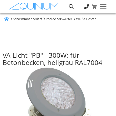
Suche
Schwimmbadbedarf
Pool-Scheinwerfer
Weiße Lichter
Heim
VA-Licht "PB" - 300W; für
Betonbecken, hellgrau RAL7004
Zum
Ende
der
Bildgalerie
springen