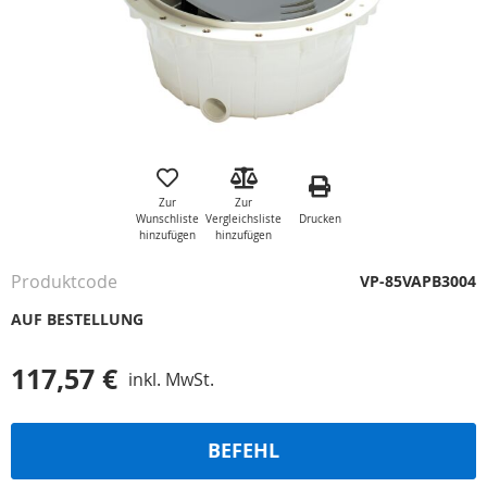
Zum
Anfang
der
Zur
Zur
Bildgalerie
Drucken
Wunschliste
Vergleichsliste
springen
hinzufügen
hinzufügen
Produktcode
VP-85VAPB3004
AUF BESTELLUNG
117,57 €
inkl. MwSt.
BEFEHL