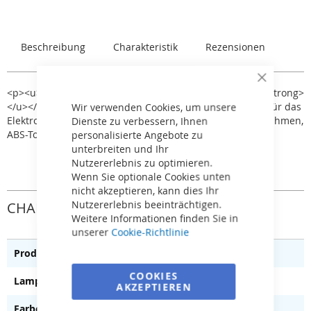
Beschreibung
Charakteristik
Rezensionen
Close
<p><u><strong>Licht VA&nbsp;&quot;PB&quot;&nbsp;</strong>
Cookie
Bar
</u></p><ul><li>Für Betonpools</li><li>Schutzschlauch für das
Wir verwenden Cookies, um unsere
Elektrokabel</li><li>Edelstahl-Spritzgeräte</li><li>ABS-Rahmen,
Dienste zu verbessern, Ihnen
ABS-Topf</li></ul>
personalisierte Angebote zu
unterbreiten und Ihr
Nutzererlebnis zu optimieren.
Wenn Sie optionale Cookies unten
nicht akzeptieren, kann dies Ihr
Nutzererlebnis beeinträchtigen.
CHARAKTERISTIK
Weitere Informationen finden Sie in
unserer
Cookie-Richtlinie
Poollicht
COOKIES
Halogen
AKZEPTIEREN
Hellgrau