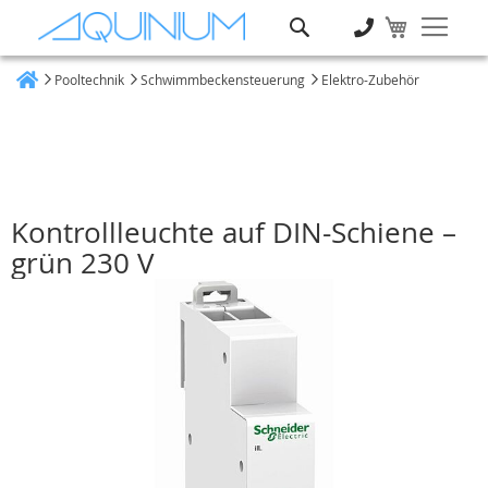
Suche
Pooltechnik
Schwimmbeckensteuerung
Elektro-Zubehör
Heim
Kontrollleuchte auf DIN-Schiene –
grün 230 V
Zum
Ende
der
Bildgalerie
springen