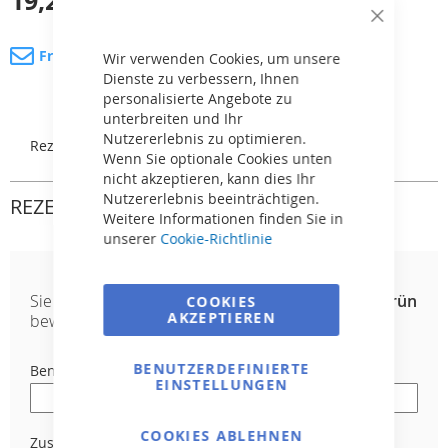
19,29 €
inkl. MwSt.
Close
Cookie
Fragen Sie nach dem Produkt
Bar
Wir verwenden Cookies, um unsere
Dienste zu verbessern, Ihnen
personalisierte Angebote zu
unterbreiten und Ihr
Nutzererlebnis zu optimieren.
Rezensionen
Wenn Sie optionale Cookies unten
nicht akzeptieren, kann dies Ihr
Nutzererlebnis beeinträchtigen.
REZENSIONEN
Weitere Informationen finden Sie in
unserer
Cookie-Richtlinie
Sie
Kontrollleuchte auf DIN-Schiene – grün
COOKIES
AKZEPTIEREN
bewerten:
230 V
BENUTZERDEFINIERTE
Benutzername
EINSTELLUNGEN
COOKIES ABLEHNEN
Zusammenfassung