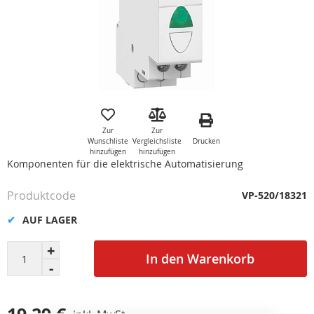
Zum
Anfang
der
Zur
Zur
Bildgalerie
Drucken
Wunschliste
Vergleichsliste
springen
hinzufügen
hinzufügen
Komponenten für die elektrische Automatisierung
Produktcode
VP-520/18321
AUF LAGER
In den Warenkorb