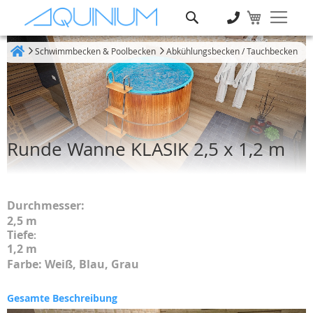
Suche
Schwimmbecken & Poolbecken
Abkühlungsbecken / Tauchbecken
Heim
Runde Wanne KLASIK 2,5 x 1,2 m
Durchmesser:
2,5 m
Tiefe
:
1,2 m
Farbe: Weiß, Blau, Grau
Gesamte Beschreibung