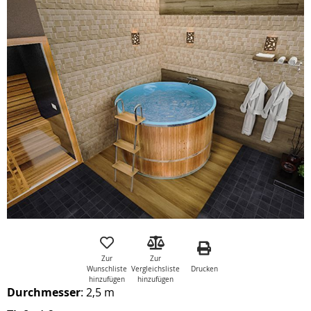
Zum
Ende
der
Bildgalerie
springen
Zum
Anfang
der
Zur
Zur
Bildgalerie
Drucken
Wunschliste
Vergleichsliste
springen
hinzufügen
hinzufügen
Durchmesser
: 2,5 m