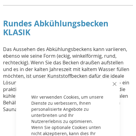
Rundes Abkühlungsbecken
KLASIK
Das Aussehen des Abkühlungsbeckens kann variieren,
ebenso wie seine Form (eckig, winkelförmig, rund,
rechteckig). Wenn Sie das Becken draußen aufstellen
und es in der kalten Jahreszeit mit kaltem Wasser füllen
möchten, ist unser Kunststoffbecken dafür die ideale
Lösung. Das verwendete Material ist Polypropylen – ein
Close
praktisches und umweltfreundliches Material, das die
Cookie
kühle Temperatur perfekt hält und es zu einem idealen
Bar
Wir verwenden Cookies, um unsere
Behälter macht, um den Körper nach einem langen
Dienste zu verbessern, Ihnen
Saunagang abzukühlen.
personalisierte Angebote zu
unterbreiten und Ihr
Nutzererlebnis zu optimieren.
Wenn Sie optionale Cookies unten
nicht akzeptieren, kann dies Ihr