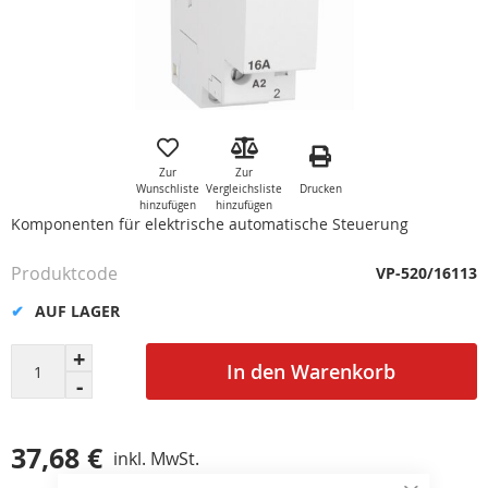
Zum
Anfang
der
Zur
Zur
Bildgalerie
Drucken
Wunschliste
Vergleichsliste
springen
hinzufügen
hinzufügen
Komponenten für elektrische automatische Steuerung
Produktcode
VP-520/16113
AUF LAGER
In den Warenkorb
37,68 €
inkl. MwSt.