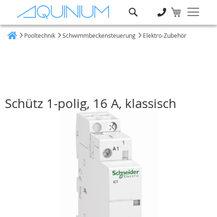
Suche
Pooltechnik
Schwimmbeckensteuerung
Elektro-Zubehör
Heim
Schütz 1-polig, 16 A, klassisch
Zum
Ende
der
Bildgalerie
springen