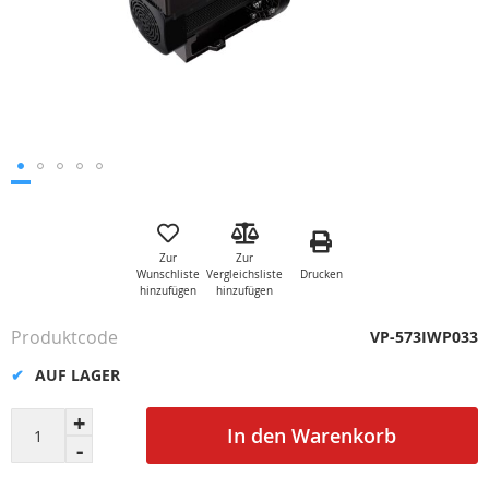
Zum
Anfang
der
Zur
Zur
Bildgalerie
Drucken
Wunschliste
Vergleichsliste
springen
hinzufügen
hinzufügen
Produktcode
VP-573IWP033
AUF LAGER
In den Warenkorb