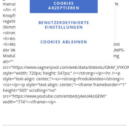
COOKIES
manuelle Einstellung der Leistung im Bereich von 30–120 %
AKZEPTIEREN
</li> <li>Auswahl der Betriebsmodi durch Drücken eines
Knopfs (Tag/Nacht/Wäsche)</li> <li>Skimmfunktion –
regelmäßiges Reinigen der Wasseroberfläche des
BENUTZERDEFINIERTE
Skimmerbeckens</li> <li>Wi-Fi-App</li> </ul><p>
EINSTELLUNGEN
<strong>Externe Steuerung:</strong></p><ul>
<li>Analogeingang (0-10 V)</li> <li>Digital-Eingang</li>
COOKIES ABLEHNEN
<li>Modbus-Kommunikation – RS485</li> <li>Kompatibel mit
der VArio-Steuerungssystem – Steuerung über das DIN PUMPS-
Modul</li> </ul><p><strong>Leistungsdiagramm:<br /><img
alt=""
src="https://www.vagnerpool.com/web/data/dotextu/GRAF_VYKO
style="width: 720px; height: 547px;" /></strong></p><hr /><p
style="text-align: center;"><u><strong>Produktvideo</strong>>
</u></p><p style="text-align: center;"><iframe frameborder="1"
height="505" scrolling="no"
src="https://www.youtube.com/embed/j4wUAksGEWI"
width="774"></iframe></p>