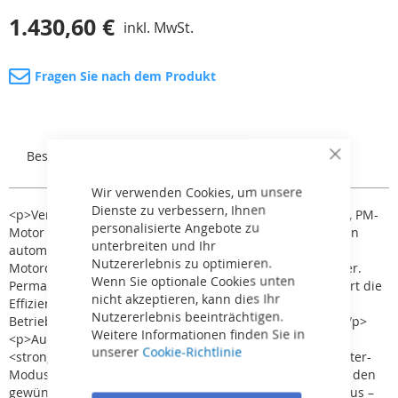
1.430,60 €
inkl. MwSt.
Fragen Sie nach dem Produkt
Beschreibung
Rezensionen
Close
Cookie
Bar
Wir verwenden Cookies, um unsere
Dienste zu verbessern, Ihnen
<p>Verschleißfeste Filtrapumpen mit Frequenzumrichter, PM-
personalisierte Angebote zu
Motor und Touchscreen-Display. Die Pumpenleistung kann
unterbreiten und Ihr
automatisch an den eingestellten Durchfluss, bzw. die
Nutzererlebnis zu optimieren.
Motordrehzahl angepasst werden, inklusive bis zu 4 Timer.
Wenn Sie optionale Cookies unten
Permanentmagnetsystem mit variabler Leistung maximiert die
nicht akzeptieren, kann dies Ihr
Effizienz, verlängert die Lebensdauer und minimiert die
Nutzererlebnis beeinträchtigen.
Betriebskosten sowie Geräuschentwicklung der Pumpe.</p>
Weitere Informationen finden Sie in
<p>Auch geeignet für Salzwasser bis 5 g/l.</p><p>
unserer
Cookie-Richtlinie
<strong>Pumpenbetrieb:</strong></p><ul><li>Auto Inverter-
Modus – automatische Anpassung der Motordrehzahl an den
gewünschten Durchfluss</li> <li>Manueller Inverter-Modus –