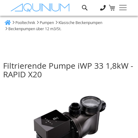
Suche
Pooltechnik
Pumpen
Klasische Beckenpumpen
Heim
Beckenpumpen über 12 m3/St.
Filtrierende Pumpe iWP 33 1,8kW -
RAPID X20
Zum
Ende
der
Bildgalerie
springen