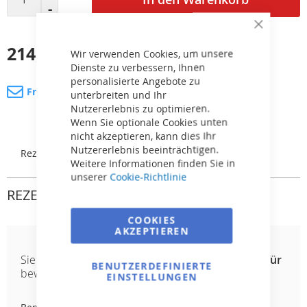
Close
Cookie
214,80 €
Bar
inkl. MwSt.
Wir verwenden Cookies, um unsere
Dienste zu verbessern, Ihnen
personalisierte Angebote zu
Fragen Sie nach dem Produkt
unterbreiten und Ihr
Nutzererlebnis zu optimieren.
Wenn Sie optionale Cookies unten
nicht akzeptieren, kann dies Ihr
Nutzererlebnis beeinträchtigen.
Rezensionen
Weitere Informationen finden Sie in
unserer
Cookie-Richtlinie
REZENSIONEN
COOKIES
AKZEPTIEREN
Sie
Fernbedienung + Schlüsselanhänger für
BENUTZERDEFINIERTE
bewerten:
Spectravision-Lichter
EINSTELLUNGEN