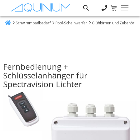
Suche
Schwimmbadbedarf
Pool-Scheinwerfer
Glühbirnen und Zubehör
Heim
Fernbedienung +
Schlüsselanhänger für
Spectravision-Lichter
Zum
Ende
der
Bildgalerie
springen