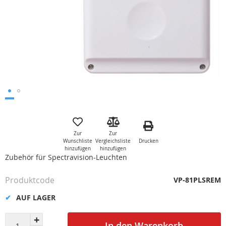
Zum
Anfang
der
Zur
Zur
Bildgalerie
Drucken
Wunschliste
Vergleichsliste
springen
hinzufügen
hinzufügen
Zubehör für Spectravision-Leuchten
Produktcode
VP-81PLSREM
AUF LAGER
In den Warenkorb