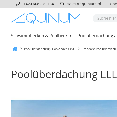
+420 608 279 184
sales@aquinium.pl
Übe
Schwimmbecken & Poolbecken
Poolüberdachung /
Poolüberdachung / Poolabdeckung
Standard Poolüberdach
Heim
Poolüberdachung ELE
Zum
Ende
der
Bildgalerie
springen