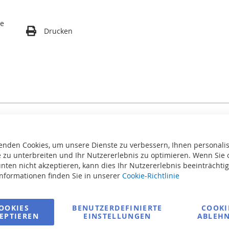
te
Drucken
Light A3 Thermo – für Pool
enden Cookies, um unsere Dienste zu verbessern, Ihnen personalis
 zu unterbreiten und Ihr Nutzererlebnis zu optimieren. Wenn Sie 
iedrige Überdachung, die die Wassertemperatur hält und den Pool
nten nicht akzeptieren, kann dies Ihr Nutzererlebnis beeinträchti
öglicht ein einfaches Verschieben der Segmente. Trotz der niedri
Informationen finden Sie in unserer
Cookie-Richtlinie
OOKIES
BENUTZERDEFINIERTE
COOKI
EPTIEREN
EINSTELLUNGEN
ABLEH