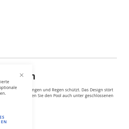
 3 × 6 m
Close
ierte
Cookie
Bar
optionale
 vor Verschmutzungen und Regen schützt. Das Design stört
gen.
gen Bauhöhe können Sie den Pool auch unter geschlossenen
ES
NEN