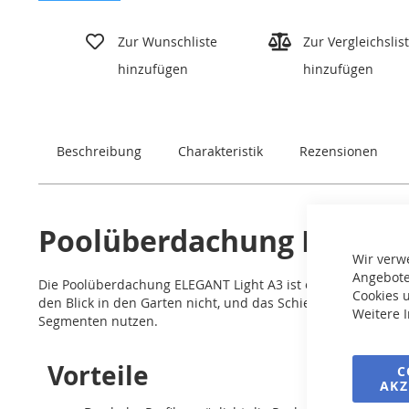
Zum
Anfang
Zur Wunschliste
Zur Vergleichslis
der
hinzufügen
hinzufügen
Bildgalerie
springen
Beschreibung
Charakteristik
Rezensionen
Poolüberdachung ELEGANT 
Wir verw
Angebote
Die Poolüberdachung ELEGANT Light A3 ist eine elegante, n
Cookies u
den Blick in den Garten nicht, und das Schienensystem erm
Weitere 
Segmenten nutzen.
Vorteile
C
AKZ