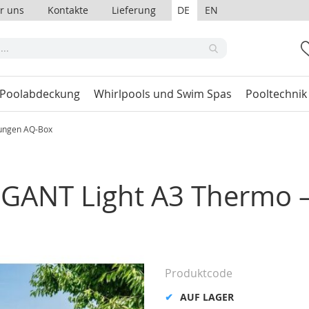
r uns
Kontakte
Lieferung
DE
EN
 Poolabdeckung
Whirlpools und Swim Spas
Pooltechnik
ungen AQ-Box
GANT Light A3 Thermo –
Produktcode
AUF LAGER