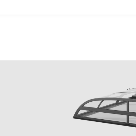
i geschlossener Überdachung.
eben.