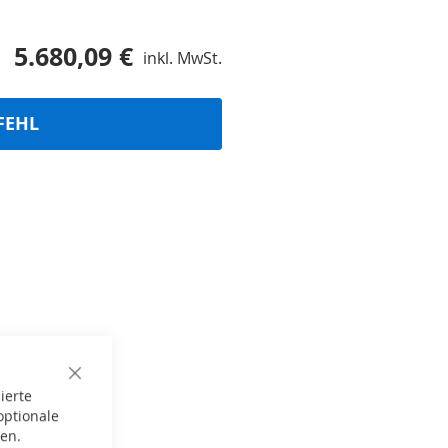
5.680,09 €
inkl. MwSt.
FEHL
Close
ierte
Cookie
Bar
optionale
gen.