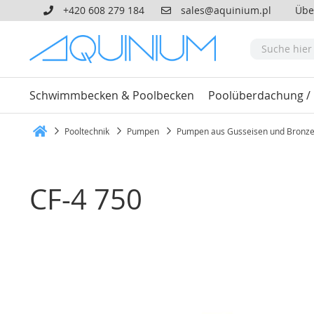
+420 608 279 184
sales@aquinium.pl
Übe
Schwimmbecken & Poolbecken
Poolüberdachung /
Pooltechnik
Pumpen
Pumpen aus Gusseisen und Bronz
Heim
CF-4 750
Zum
Ende
der
Bildgalerie
springen