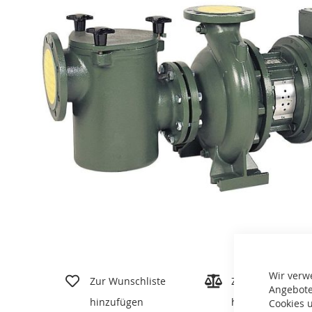
Zum
Wir verw
Anfang
Zur Wunschliste
Zur Vergleichslis
Angebote
der
hinzufügen
hinzufügen
Cookies u
Bildgalerie