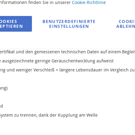
Informationen finden Sie in unserer
Cookie-Richtlinie
OOKIES
BENUTZERDEFINIERTE
COOKI
EPTIEREN
EINSTELLUNGEN
ABLEH
ersysteme – Gehäuse und Vorfilter sind aus Gusseisen
-Zertifikat und den gemessenen technischen Daten auf einem Beglei
ne ausgezeichnete geringe Geräuschentwicklung aufweist
ung und weniger Verschleiß = längere Lebensdauer im Vergleich 
ung)
id
 System zu trennen, dank der Kupplung am Welle