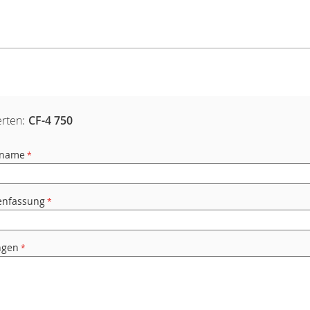
rten:
CF-4 750
rname
nfassung
ngen