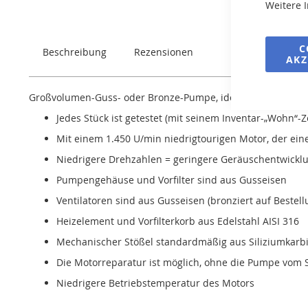
Weitere 
springen
C
Beschreibung
Rezensionen
AKZ
Großvolumen-Guss- oder Bronze-Pumpe, ideal für große Filt
Jedes Stück ist getestet (mit seinem Inventar-„Wohn“
Mit einem 1.450 U/min niedrigtourigen Motor, der ei
Niedrigere Drehzahlen = geringere Geräuschentwickl
Pumpengehäuse und Vorfilter sind aus Gusseisen
Ventilatoren sind aus Gusseisen (bronziert auf Bestell
Heizelement und Vorfilterkorb aus Edelstahl AISI 316
Mechanischer Stößel standardmäßig aus Siliziumkarb
Die Motorreparatur ist möglich, ohne die Pumpe vom
Niedrigere Betriebstemperatur des Motors