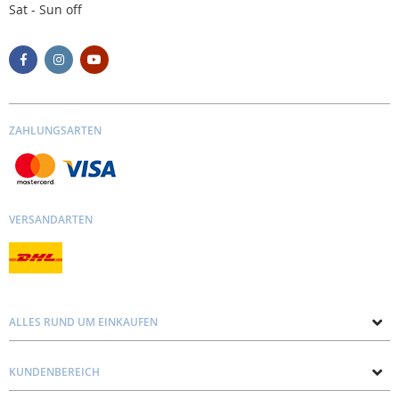
Sat - Sun off
ZAHLUNGSARTEN
VERSANDARTEN
ALLES RUND UM EINKAUFEN
Über uns
KUNDENBEREICH
Kontakt mit uns
Datenschutz und Cookie-Richtlinie