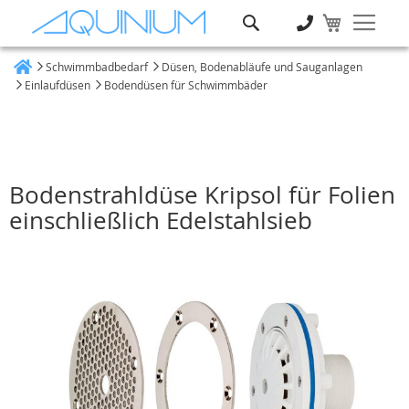
Suche
Schwimmbadbedarf
Düsen, Bodenabläufe und Sauganlagen
Heim
Einlaufdüsen
Bodendüsen für Schwimmbäder
Bodenstrahldüse Kripsol für Folien
einschließlich Edelstahlsieb
Zum
Ende
der
Bildgalerie
springen