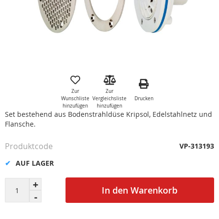
Zum
Anfang
der
Zur
Zur
Bildgalerie
Drucken
Wunschliste
Vergleichsliste
springen
hinzufügen
hinzufügen
Set bestehend aus Bodenstrahldüse Kripsol, Edelstahlnetz und
Flansche.
Produktcode
VP-313193
AUF LAGER
In den Warenkorb