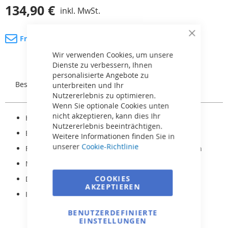
134,90 €
inkl. MwSt.
Fragen Sie nach dem Produkt
Close
Cookie
Bar
Wir verwenden Cookies, um unsere
Dienste zu verbessern, Ihnen
personalisierte Angebote zu
Beschreibung
Rezensionen
unterbreiten und Ihr
Nutzererlebnis zu optimieren.
Wenn Sie optionale Cookies unten
nicht akzeptieren, kann dies Ihr
Hergestellt aus weißem ABS-Kunststoff
Nutzererlebnis beeinträchtigen.
Einstellbarer Durchfluss 0-100%
Weitere Informationen finden Sie in
unserer
Cookie-Richtlinie
Für die Installation am Boden des Pools vorgesehen
Modell für Folientyp-Pool
COOKIES
Durchflusskapazität 14 m3/h
AKZEPTIEREN
Inklusive Edelstahlflansch und Gitter
BENUTZERDEFINIERTE
EINSTELLUNGEN