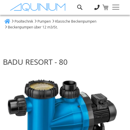
Suche
Pooltechnik
Pumpen
Klasische Beckenpumpen
Heim
Beckenpumpen über 12 m3/St.
BADU RESORT - 80
Zum
Ende
der
Bildgalerie
springen