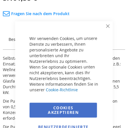
Fragen Sie nach dem Produkt
Close
Cookie
Bar
Wir verwenden Cookies, um unsere
Beschreibung
Rezensionen
Dienste zu verbessern, Ihnen
personalisierte Angebote zu
unterbreiten und Ihr
Selbstansaugende Pumpe BADU RESORT ist geeignet für den
Nutzererlebnis zu optimieren.
Einsatz in halböffentlichen und öffentlichen Anlagen wie z.B.:
Wenn Sie optionale Cookies unten
Wellness. Sie kann auch als Wasserattraktionen-Pumpe
nicht akzeptieren, kann dies Ihr
verwendet werden. Als Material wurde Kunststoff mit
Nutzererlebnis beeinträchtigen.
Glasfaserverstärkung eingesetzt. Diese Pumpen haben einen
Weitere Informationen finden Sie in
Durchfluss von 30 – 110 m
3
/h und eine Leistung von 1,5 – 5,5
unserer
Cookie-Richtlinie
kW.
Die Pumpe kann für Salzwasser mit einer Salzkonzentration
von 0,5 %, d.h. 5 g/l, verwendet werden. Bei höherer
COOKIES
AKZEPTIEREN
Konzentration ist eine Pumpe mit der Bezeichnung „AK“
erforderlich.
Die Pumpe kann maximal 3 m über/unter dem Wasserspiegel
BENUTZERDEFINIERTE