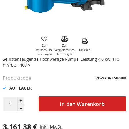
Zum
Anfang
der
Zur
Zur
Bildgalerie
Drucken
Wunschliste
Vergleichsliste
springen
hinzufügen
hinzufügen
Selbstansaugende Hochwertige Pumpe, Leistung 4,0 kW, 110
m³/h, 3~ 400 V
Produktcode
VP-573RES080N
AUF LAGER
In den Warenkorb
3.161,38 €
inkl. MwSt.