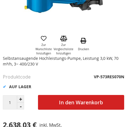
Zum
Anfang
der
Zur
Zur
Bildgalerie
Drucken
Wunschliste
Vergleichsliste
springen
hinzufügen
hinzufügen
Selbstansaugende Hochleistungs-Pumpe, Leistung 3,0 kW, 70
m³/h, 3~ 400/230 V
Produktcode
VP-573RES070N
AUF LAGER
In den Warenkorb
2.638,03 €
inkl. MwSt.