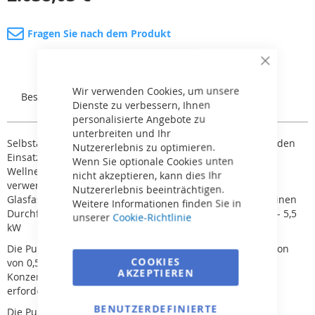
Fragen Sie nach dem Produkt
Close
Cookie
Bar
Wir verwenden Cookies, um unsere
Beschreibung
Rezensionen
Dienste zu verbessern, Ihnen
personalisierte Angebote zu
unterbreiten und Ihr
Selbstansaugende Pumpe BADU RESORT ist geeignet für den
Nutzererlebnis zu optimieren.
Einsatz in Halboffenen und öffentlichen Anlagen wie z.B.:
Wenn Sie optionale Cookies unten
Wellness. Sie kann auch als Wasserattraktionenpumpe
nicht akzeptieren, kann dies Ihr
verwendet werden. Als Material wurde Kunststoff mit
Nutzererlebnis beeinträchtigen.
Glasfaserverstärkung verwendet. Diese Pumpen haben einen
Weitere Informationen finden Sie in
Durchfluss von 30 -- 110 m
3
/h und eine Leistung von 1,5 -- 5,5
unserer
Cookie-Richtlinie
kW
Die Pumpe kann für Salzwasser mit einer Salzkonzentration
COOKIES
von 0,5 % verwendet werden, d.h. 5 g/l. Bei höherer
AKZEPTIEREN
Konzentration ist eine Pumpe mit der Bezeichnung „AK“
erforderlich.
BENUTZERDEFINIERTE
Die Pumpe kann höchstens 3 m oberhalb/unterhalb des