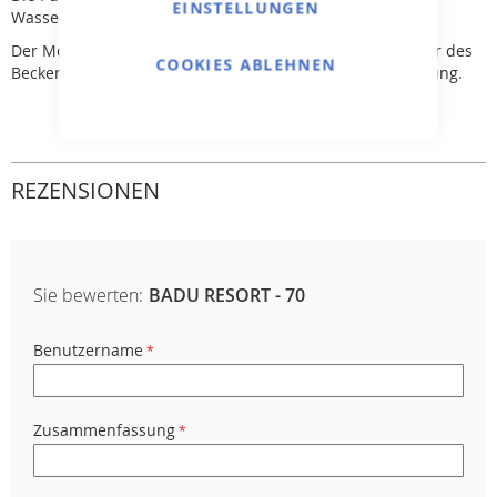
EINSTELLUNGEN
Wasserspiegels installiert werden.
Der Motor/die Pumpe hat keinen Kontakt mit dem Wasser des
COOKIES ABLEHNEN
Beckens und bietet somit vollständige elektrische Isolierung.
REZENSIONEN
Sie bewerten:
BADU RESORT - 70
Benutzername
Zusammenfassung