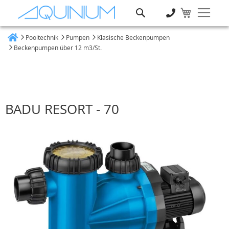
Suche
Pooltechnik
Pumpen
Klasische Beckenpumpen
Heim
Beckenpumpen über 12 m3/St.
BADU RESORT - 70
Zum
Ende
der
Bildgalerie
springen