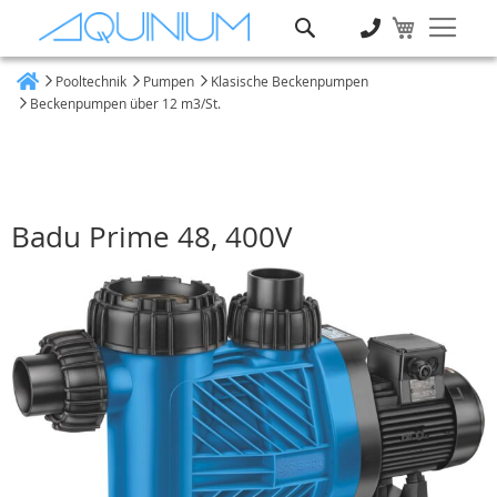
Suche
Pooltechnik
Pumpen
Klasische Beckenpumpen
Heim
Beckenpumpen über 12 m3/St.
Badu Prime 48, 400V
Zum
Ende
der
Bildgalerie
springen