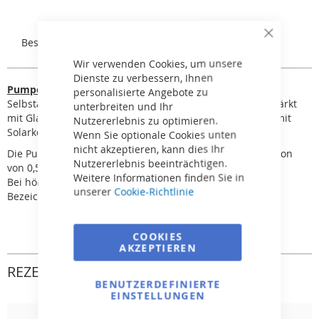
Close
Beschreibung
Rezensionen
Cookie
Bar
Wir verwenden Cookies, um unsere
Dienste zu verbessern, Ihnen
Pumpe Badu Prime
personalisierte Angebote zu
Selbstansaugende Pumpe hoher Qualität. Gehäuse verstärkt
unterbreiten und Ihr
mit Glasfasern. Geeignet für robuste Filtersysteme, z. B. mit
Nutzererlebnis zu optimieren.
Solarkollektoren.
Wenn Sie optionale Cookies unten
nicht akzeptieren, kann dies Ihr
Die Pumpe kann für Salzwasser mit einer Salzkonzentration
Nutzererlebnis beeinträchtigen.
von 0,5 % verwendet werden, also 5 g/l.
Weitere Informationen finden Sie in
Bei höheren Konzentrationen ist eine Pumpe mit der
unserer
Cookie-Richtlinie
Bezeichnung „AK“ erforderlich.
COOKIES
AKZEPTIEREN
REZENSIONEN
BENUTZERDEFINIERTE
EINSTELLUNGEN