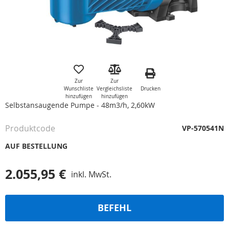
Zum
Anfang
der
Zur
Zur
Bildgalerie
Drucken
Wunschliste
Vergleichsliste
springen
hinzufügen
hinzufügen
Selbstansaugende Pumpe - 48m3/h, 2,60kW
Produktcode
VP-570541N
AUF BESTELLUNG
2.055,95 €
inkl. MwSt.
BEFEHL