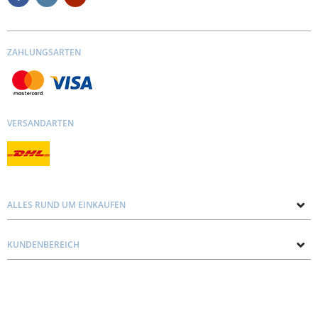
ZAHLUNGSARTEN
VERSANDARTEN
ALLES RUND UM EINKAUFEN
Über uns
KUNDENBEREICH
Kontakt mit uns
Datenschutz und Cookie-Richtlinie
Blog
Lieferung
Personal consultation
Preise und Zahlungen