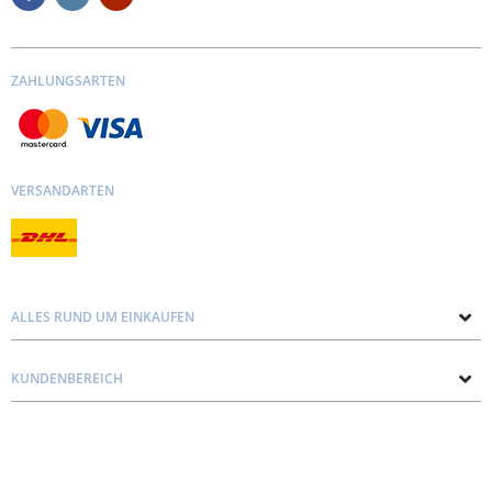
ZAHLUNGSARTEN
VERSANDARTEN
ALLES RUND UM EINKAUFEN
Über uns
KUNDENBEREICH
Kontakt mit uns
Datenschutz und Cookie-Richtlinie
Blog
Lieferung
Personal consultation
Preise und Zahlungen