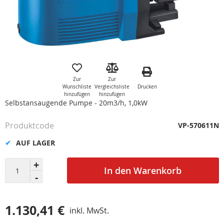
Zum
Anfang
der
Zur
Zur
Bildgalerie
Drucken
Wunschliste
Vergleichsliste
springen
hinzufügen
hinzufügen
Selbstansaugende Pumpe - 20m3/h, 1,0kW
Produktcode
VP-570611N
AUF LAGER
In den Warenkorb
1.130,41 €
inkl. MwSt.