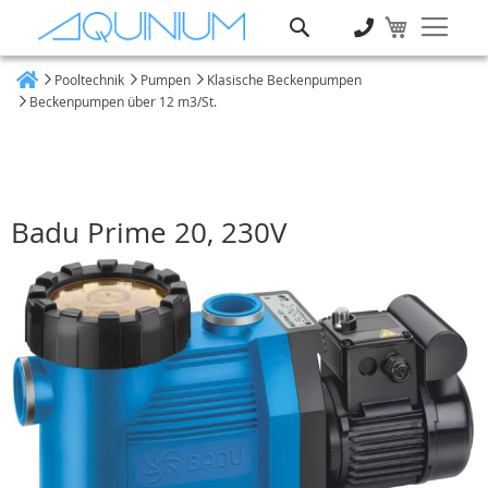
Suche
Pooltechnik
Pumpen
Klasische Beckenpumpen
Heim
Beckenpumpen über 12 m3/St.
Badu Prime 20, 230V
Zum
Ende
der
Bildgalerie
springen