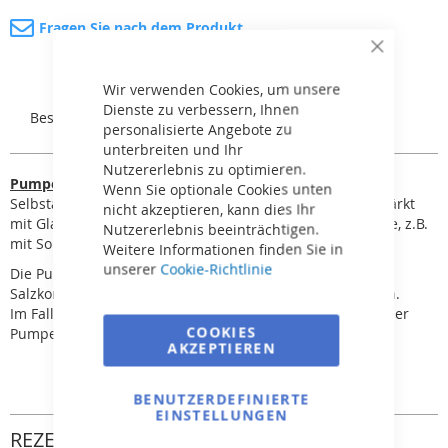
Fragen Sie nach dem Produkt
Close
Cookie
Bar
Wir verwenden Cookies, um unsere
Dienste zu verbessern, Ihnen
Beschreibung
Rezensionen
personalisierte Angebote zu
unterbreiten und Ihr
Nutzererlebnis zu optimieren.
Pumpe Badu Prime
Wenn Sie optionale Cookies unten
Selbstansaugende Hochleistungs-Pumpe. Gehäuse verstärkt
nicht akzeptieren, kann dies Ihr
mit Glasfasern. Geeignet für groß angelegte Filtersysteme, z.B.
Nutzererlebnis beeinträchtigen.
mit Solarkollektoren.
Weitere Informationen finden Sie in
unserer
Cookie-Richtlinie
Die Pumpe kann für salziges Wasser mit einer
Salzkonzentration von 0,5 %, d.h. 5 g/l, verwendet werden.
Im Falle höherer Konzentrationen ist die Verwendung einer
COOKIES
Pumpe mit der Kennzeichnung „AK“ erforderlich.
AKZEPTIEREN
BENUTZERDEFINIERTE
EINSTELLUNGEN
REZENSIONEN