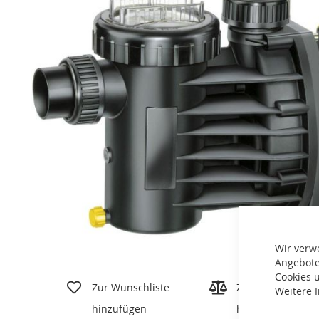
Wir verw
Angebote
Zum
Cookies u
Anfang
Zur Wunschliste
Zur Vergleichslis
Weitere 
der
hinzufügen
hinzufügen
Bildgalerie