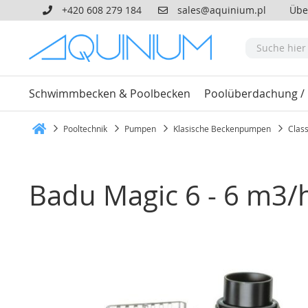
+420 608 279 184
sales@aquinium.pl
Übe
Schwimmbecken & Poolbecken
Poolüberdachung /
Pooltechnik
Pumpen
Klasische Beckenpumpen
Class
Heim
Badu Magic 6 - 6 m3/
Zum
Ende
der
Bildgalerie
springen