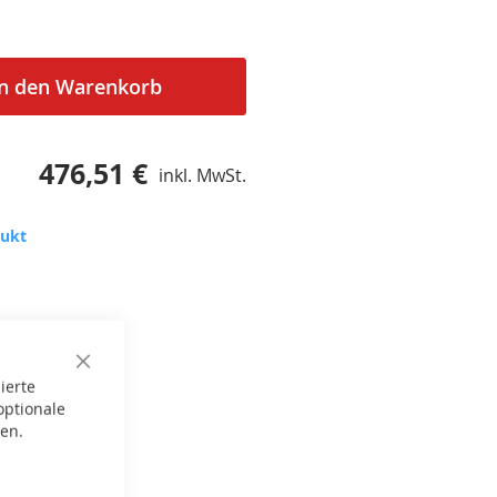
In den Warenkorb
476,51 €
inkl. MwSt.
dukt
Close
ierte
Cookie
Bar
optionale
gen.