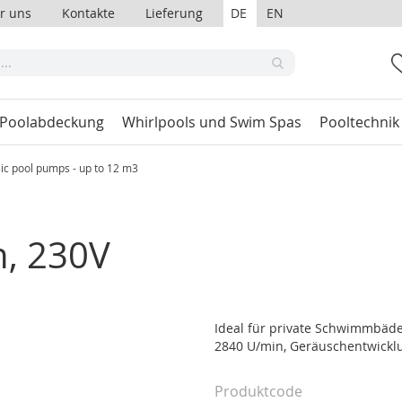
r uns
Kontakte
Lieferung
DE
EN
 Poolabdeckung
Whirlpools und Swim Spas
Pooltechnik
ic pool pumps - up to 12 m3
h, 230V
Ideal für private Schwimmbäde
2840 U/min, Geräuschentwickl
Produktcode