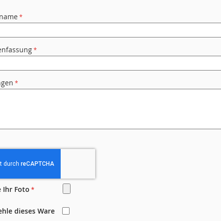
rname
nfassung
ngen
 Ihr Foto
ehle dieses Ware