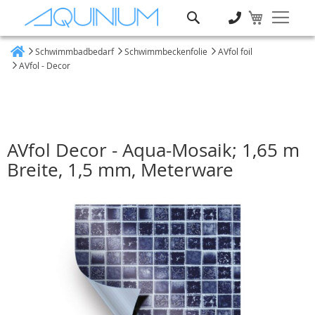
Suche
Schwimmbadbedarf
Schwimmbeckenfolie
AVfol foil
Heim
AVfol - Decor
AVfol Decor - Aqua-Mosaik; 1,65 m
Breite, 1,5 mm, Meterware
Zum
Ende
der
Bildgalerie
springen