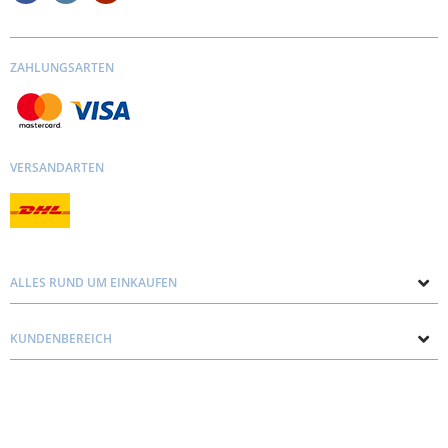
ZAHLUNGSARTEN
VERSANDARTEN
ALLES RUND UM EINKAUFEN
Über uns
KUNDENBEREICH
Kontakt mit uns
Datenschutz und Cookie-Richtlinie
Blog
Lieferung
Personal consultation
Preise und Zahlungen