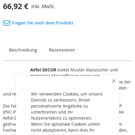
66,92 €
inkl. MwSt.
Fragen Sie nach dem Produkt
Beschreibung
Rezensionen
AVfol DECOR
bietet Muster klassischer und
moderner Mosaikfliesen sowie von
Naturereignissen inspirierte Muster. Die Folie der
Close
Reihe DECOR verleiht dem Pool einen perfekten
Cookie
Bar
und modernen Look.
Wir verwenden Cookies, um unsere
Dienste zu verbessern, Ihnen
Die Folie besteht aus zwei Schichten aus Polyvinylchlorid-P
personalisierte Angebote zu
(PVC-P), verstärkt mit einem gewebten Polyestergewebe. Die
unterbreiten und Ihr
AVfol Decor-Muster sind unter einer Schutzlackschicht
Nutzererlebnis zu optimieren.
gedruckt. Die Oberfläche der Folie ist außerdem mit einem
Wenn Sie optionale Cookies unten
hochwertigen Schutzlack versehen, der die Folie vor Schäden,
nicht akzeptieren, kann dies Ihr