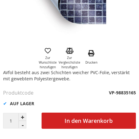
Zum
Anfang
der
Zur
Zur
Bildgalerie
Drucken
Wunschliste
Vergleichsliste
springen
hinzufügen
hinzufügen
AVfol besteht aus zwei Schichten weicher PVC-Folie, verstärkt
mit gewebtem Polyestergewebe.
Produktcode
VP-98835165
AUF LAGER
In den Warenkorb