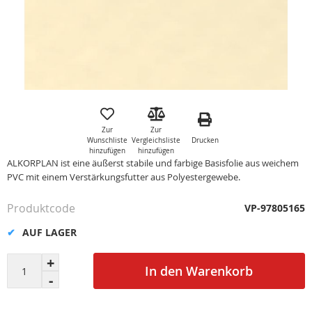
Zum
Anfang
der
Zur
Zur
Bildgalerie
Drucken
Wunschliste
Vergleichsliste
springen
hinzufügen
hinzufügen
ALKORPLAN ist eine äußerst stabile und farbige Basisfolie aus weichem
PVC mit einem Verstärkungsfutter aus Polyestergewebe.
Produktcode
VP-97805165
AUF LAGER
In den Warenkorb