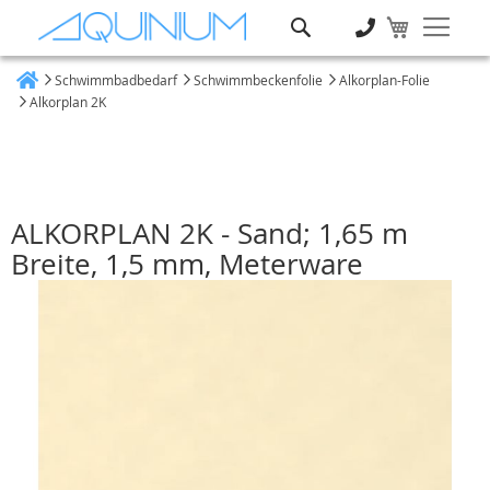
Suche
Schwimmbadbedarf
Schwimmbeckenfolie
Alkorplan-Folie
Heim
Alkorplan 2K
ALKORPLAN 2K - Sand; 1,65 m
Breite, 1,5 mm, Meterware
Zum
Ende
der
Bildgalerie
springen