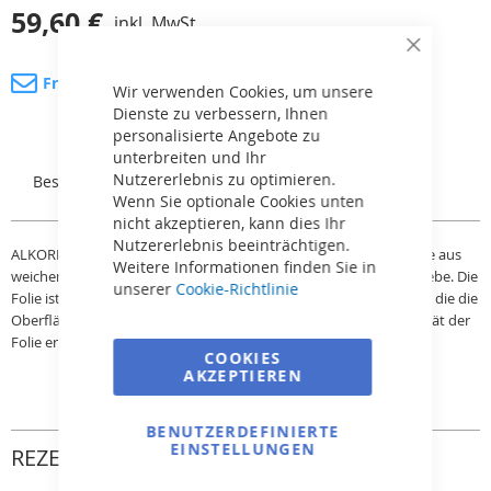
59,60 €
inkl. MwSt.
Close
Cookie
Fragen Sie nach dem Produkt
Bar
Wir verwenden Cookies, um unsere
Dienste zu verbessern, Ihnen
personalisierte Angebote zu
unterbreiten und Ihr
Nutzererlebnis zu optimieren.
Beschreibung
Rezensionen
Wenn Sie optionale Cookies unten
nicht akzeptieren, kann dies Ihr
Nutzererlebnis beeinträchtigen.
ALKORPLAN ist eine äußerst stabile und formgebende Grundfolie aus
Weitere Informationen finden Sie in
weichem PVC mit einer verstärkenden Schicht aus Polyestergewebe. Die
unserer
Cookie-Richtlinie
Folie ist mit einer Acrylat-Antibakteriellenbeschichtung versehen, die die
Oberfläche vor Beschädigung, Verfärbung schützt, die UV-Stabilität der
Folie erhöht und das Bakterienwachstum verhindert.
COOKIES
AKZEPTIEREN
BENUTZERDEFINIERTE
EINSTELLUNGEN
REZENSIONEN